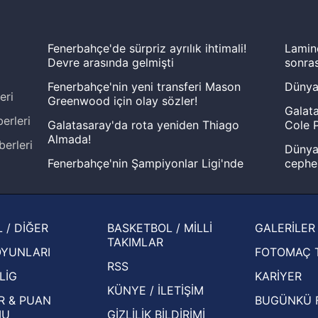
Fenerbahçe'de sürpriz ayrılık ihtimali!
Lamin
Devre arasında gelmişti
sonras
Fenerbahçe'nin yeni transferi Mason
Dünya
eri
Greenwood için olay sözler!
Galata
erleri
Galatasaray'da rota yeniden Thiago
Cole P
Almada!
berleri
Dünya 
Fenerbahçe'nin Şampiyonlar Ligi'nde
cephe
muhtemel rakibi belli oldu! Gornik
2026 
Zabrze'yi elerlerse...
şampi
İspanya-Arjantin finalinin ardından dış
Herna
 / DİĞER
BASKETBOL / MİLLİ
GALERİLER
basından gündem olan manşetler!
ekiple
TAKIMLAR
OYUNLARI
FOTOMAÇ 
Beşiktaş'ın UEFA Avrupa Ligi'nde 3. Ön
oldu
RSS
Eleme Turu muhtemel rakipleri belli oldu!
LİG
KARİYER
KÜNYE / İLETİŞİM
R & PUAN
BUGÜNKÜ 
MU
GİZLİLİK BİLDİRİMİ