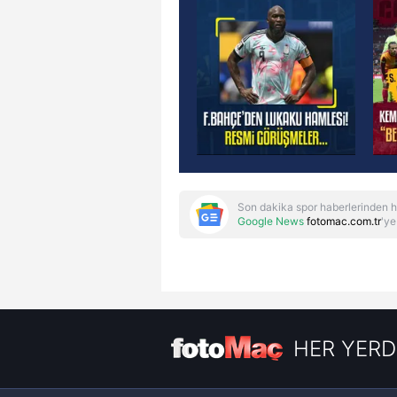
Son dakika spor haberlerinden h
Google News
fotomac.com.tr
'ye
HER YERD