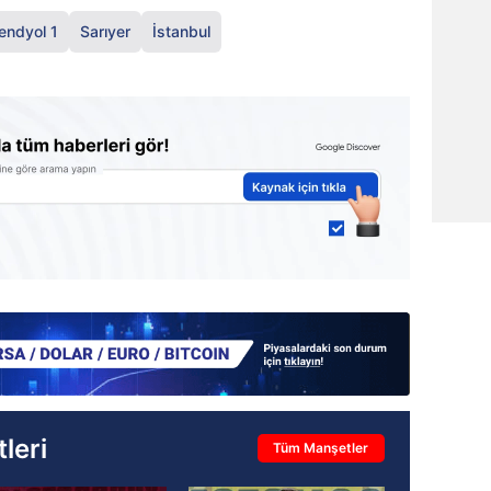
endyol 1
Sarıyer
İstanbul
leri
Tüm Manşetler