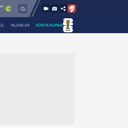
8.8.2026 - Cum
Esenler Erokspor
Hesap.com Antalyaspor
21:30
OL
YAZARLAR
DÜNYA KUPASI
 Haber
A Haber Radyo
 Spor
A Spor Radyo
TV
A News Radio
2TV
Radyo Turkuvaz
para
Turkuvaz Romantik
Turkuvaz Efsane
Vav Tv
Radyo Soft
Radyo Energy
Turkuvaz Anadolu