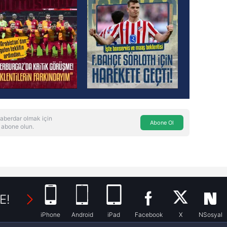
aberdar olmak için
Abone Ol
 abone olun.
E!
iPhone
Android
iPad
Facebook
X
NSosyal