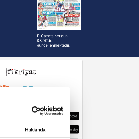
E-Gazete her gün
08:00’de
güncellenmektedir.
Hakkında