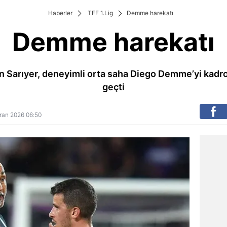
Haberler
TFF 1.Lig
Demme harekatı
Demme harekatı
en Sarıyer, deneyimli orta saha Diego Demme’yi kad
geçti
ziran 2026 06:50