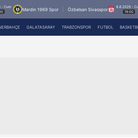
8.8.2026 - Cum
Mardin 1969 Spor
Özbelsan Sivasspor
19:00
NERBAHÇE
GALATASARAY
TRABZONSPOR
FUTBOL
BASKETB
Beşiktaş
A
Fenerbahçe
A
Galatasaray
A
Trabzonspor
A
Futbol
A
Basketbol
Ziraat Türkiye Kupası
DİZİ
Diğer Sporlar