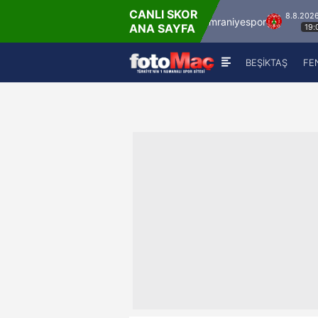
CANLI SKOR
8.8.2026 - Cum
8.8.2026 - Cum
İstanbulspor
Ümraniyespor
ANA SAYFA
17:00
19:00
BEŞİKTAŞ
FE