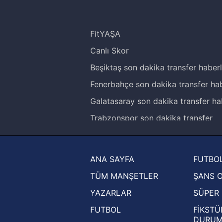
FitYAŞA
Canlı Skor
Beşiktaş son dakika transfer haberl
Fenerbahçe son dakika transfer hab
Galatasaray son dakika transfer ha
Trabzonspor son dakika transfer
haberleri
Trendyol Süper Lig haberleri
ANA SAYFA
FUTBOL
Ziraat Türkiye Kupası haberleri
TÜM MANŞETLER
ŞANS 
UEFA Şampiyonlar Ligi haberleri
YAZARLAR
SÜPER 
UEFA Avrupa Ligi haberleri
FUTBOL
FİKSTÜ
UEFA Konferans Ligi haberleri
DURU