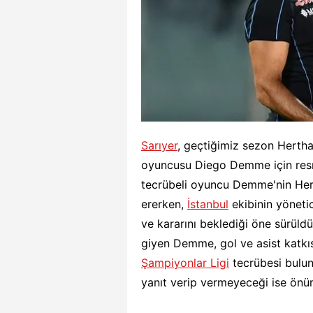
Sarıyer
, geçtiğimiz sezon Hertha
oyuncusu Diego Demme için resmi 
tecrübeli oyuncu Demme'nin Her
ererken,
İstanbul
ekibinin yöneti
ve kararını beklediği öne sürüld
giyen Demme, gol ve asist katkı
Şampiyonlar Ligi
tecrübesi buluna
yanıt verip vermeyeceği ise önü