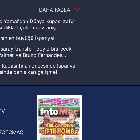
DAHA FAZLA
e Yamal'dan Dünya Kupası zaferi
ı dikkat çeken davranış
nın en büyüğü İspanya!
saray transferi böyle bitirecek!
almer ve Bruno Fernandes...
Kupası finali öncesinde İspanya
sinde can sıkan gelişme!
FIFA Dünya Kupası'nı kazanana
yonluk yüzüğü verilecek
n Crespo, Meksika Ligi
rinden Atlas'ın yeni teknik direktörü
TV
FOTOMAÇ