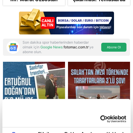
analiz etti: Egoları da
bulunacak
yönetmelisiniz
Son dakika spor haberlerinden haberdar
olmak için
Google News
fotomac.com.tr
'ye
Abone Ol
abone olun.
Reddet