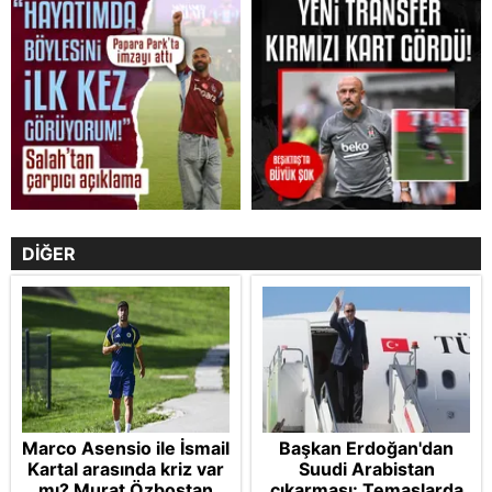
DİĞER
Marco Asensio ile İsmail
Başkan Erdoğan'dan
Kartal arasında kriz var
Suudi Arabistan
mı? Murat Özbostan
çıkarması: Temaslarda