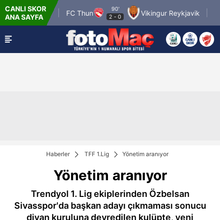
CANLI SKOR
90'
Pafos FC
FC Thun
Vikingur Reykjavik
Hapo
ANA SAYFA
2
-
0
Haberler
TFF 1.Lig
Yönetim aranıyor
Yönetim aranıyor
Trendyol 1. Lig ekiplerinden Özbelsan
Sivasspor'da başkan adayı çıkmaması sonucu
divan kuruluna devredilen kulüpte, yeni