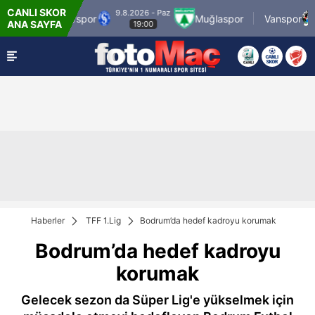
CANLI SKOR
9.8.2026 - Paz
9.
Grup Sarıyerspor
Muğlaspor
Vanspor
ANA SAYFA
19:00
Haberler
TFF 1.Lig
Bodrum’da hedef kadroyu korumak
Bodrum’da hedef kadroyu
korumak
Gelecek sezon da Süper Lig'e yükselmek için