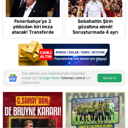
Fenerbahçe'ye 2
Sebahattin Şirin
yıldızdan biri imza
gözaltına alındı!
atacak! Transferde
Soruşturmada 4 ayrı
golcü harekatı...
suçlama var
Son dakika spor haberlerinden haberdar
olmak için
Google News
fotomac.com.tr
'ye
Abone Ol
abone olun.
Reddet