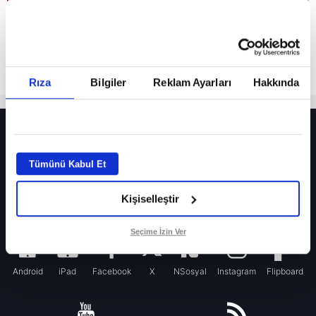
Rıza
Bilgiler
Reklam Ayarları
Hakkında
HER YERDE!
Fenerbahçe’de sürpriz ayrılık ihtimali! Devre arasında gelmişti
Tümünü Kabul Et
Fenerbahçe’nin yeni transferi Mason Greenwood için olay sözler!
Kişiselleştir
Galatasaray’da rota yeniden Thiago Almada!
iPhone
Seçime İzin Ver
Android
iPad
Facebook
X
NSosyal
Instagram
Flipboard