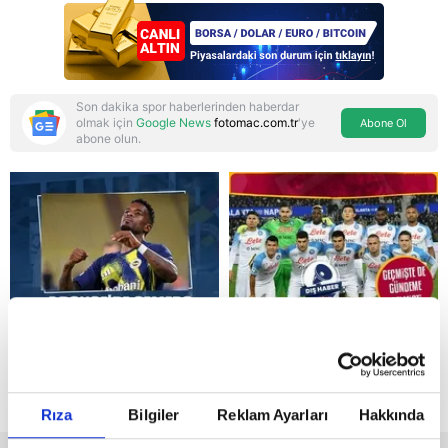
İslam NATO'suna
Başkan Erdoğan mührü
Son dakika spor haberlerinden haberdar
olmak için
Google News
fotomac.com.tr
'ye
Abone Ol
abone olun.
Reddet
Rıza
Bilgiler
Reklam Ayarları
Hakkında