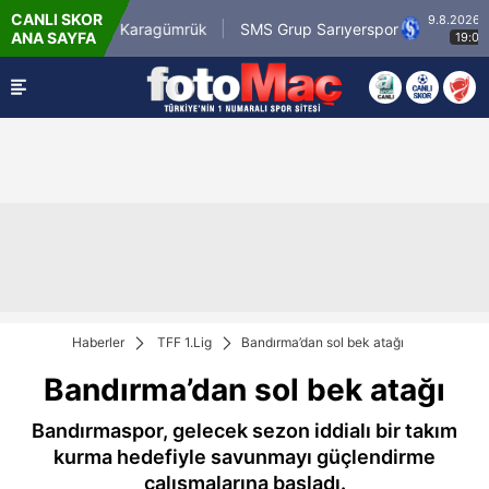
CANLI SKOR
9.8.2026 - Paz
Misirli.com.tr Karagümrük
SMS Grup Sarıyerspor
ANA SAYFA
19:00
Haberler
TFF 1.Lig
Bandırma’dan sol bek atağı
Bandırma’dan sol bek atağı
Bandırmaspor, gelecek sezon iddialı bir takım
kurma hedefiyle savunmayı güçlendirme
çalışmalarına başladı.