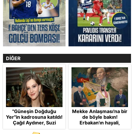
DİĞER
"Güneşin Doğduğu
Mekke Anlaşması'na bir
Yer"in kadrosuna katıldı!
de böyle bakın!
Çağıl Aydıner, Suzi
Erbakan'ın hayali,
karakteriyle geliyor
Cumhur'un vizyonu: