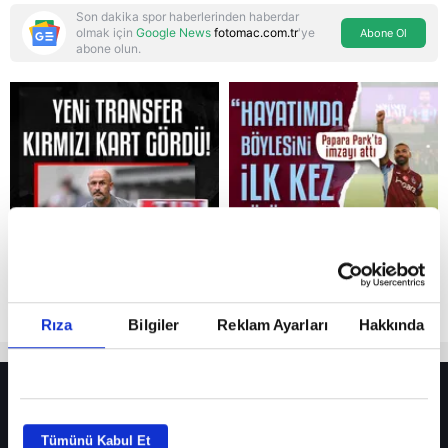
Son dakika spor haberlerinden haberdar
olmak için
Google News
fotomac.com.tr
'ye
Abone Ol
abone olun.
Reddet
Rıza
Bilgiler
Reklam Ayarları
Hakkında
HER YERDE!
Fenerbahçe’de sürpriz ayrılık ihtimali! Devre arasında gelmişti
Tümünü Kabul Et