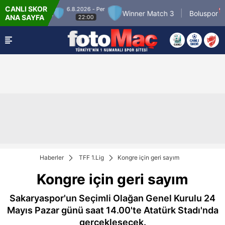
CANLI SKOR
6.8.2026 - Per
7
nner Match 2
Winner Match 3
Boluspor
ANA SAYFA
22:00
Haberler
TFF 1.Lig
Kongre için geri sayım
Kongre için geri sayım
Sakaryaspor'un Seçimli Olağan Genel Kurulu 24
Mayıs Pazar günü saat 14.00'te Atatürk Stadı'nda
gerçekleşecek.