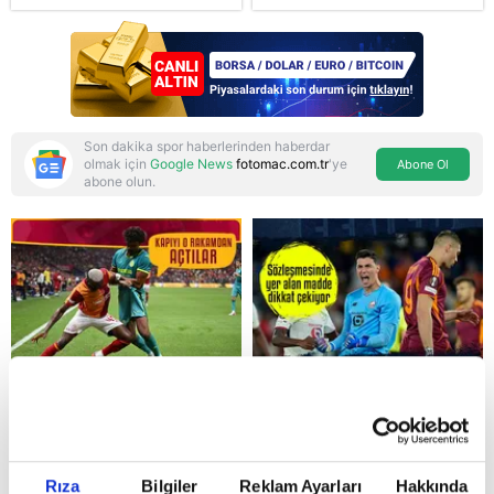
madde değişti!
Soruşturma ve cezalar
hangi şartlarda
ertelenecek?
Son dakika spor haberlerinden haberdar
olmak için
Google News
fotomac.com.tr
'ye
Abone Ol
abone olun.
Reddet
Rıza
Bilgiler
Reklam Ayarları
Hakkında