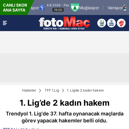
CANLI SKOR
9.8.2026 - Paz
9.8
Grup Sarıyerspor
Muğlaspor
Vanspor
ANA SAYFA
19:00
Haberler
TFF 1.Lig
1. Lig’de 2 kadın hakem
1. Lig’de 2 kadın hakem
Trendyol 1. Lig'de 37. hafta oynanacak maçlarda
görev yapacak hakemler belli oldu.