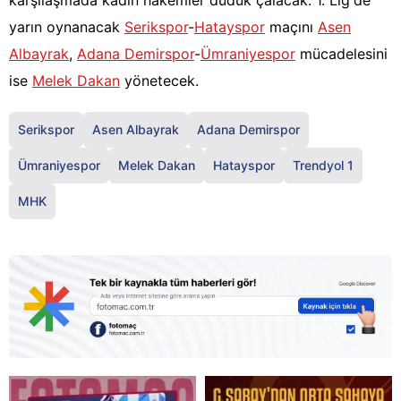
karşılaşmada kadın hakemler düdük çalacak. 1. Lig'de
yarın oynanacak
Serikspor
-
Hatayspor
maçını
Asen
Albayrak
,
Adana Demirspor
-
Ümraniyespor
mücadelesini
ise
Melek Dakan
yönetecek.
Serikspor
Asen Albayrak
Adana Demirspor
Ümraniyespor
Melek Dakan
Hatayspor
Trendyol 1
MHK