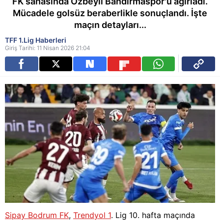
FK sahasında Özbeyli Bandırmaspor'u ağırladı.
Mücadele golsüz beraberlikle sonuçlandı. İşte
maçın detayları...
TFF 1.Lig Haberleri
Giriş Tarihi: 11 Nisan 2026 21:04
Sipay Bodrum FK
,
Trendyol 1
. Lig 10. hafta maçında