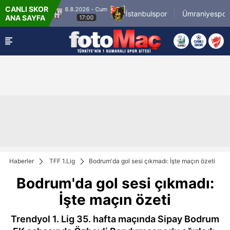
CANLI SKOR
8.8.2026 - Cum
Bandırmaspor
İstanbulspor
Ümraniyespor
ANA SAYFA
17:00
Haberler
TFF 1.Lig
Bodrum'da gol sesi çıkmadı: İşte maçın özeti
Bodrum'da gol sesi çıkmadı:
İşte maçın özeti
Trendyol 1. Lig 35. hafta maçında Sipay Bodrum