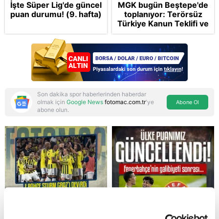
İşte Süper Lig'de güncel
MGK bugün Beştepe'de
puan durumu! (9. hafta)
toplanıyor: Terörsüz
Türkiye Kanun Teklifi ve
bölgesel güvenlik
başlıkları masada
Son dakika spor haberlerinden haberdar
olmak için
Google News
fotomac.com.tr
'ye
Abone Ol
abone olun.
Reddet