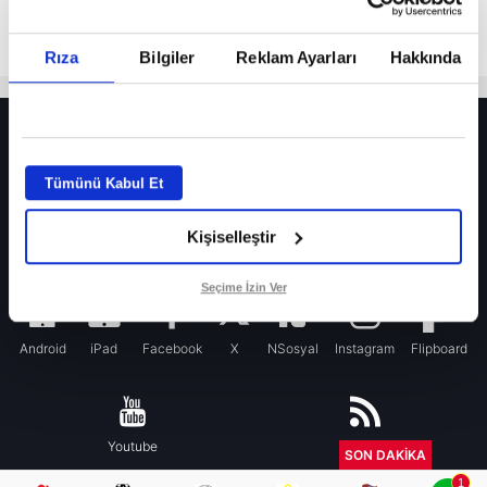
Rıza
Bilgiler
Reklam Ayarları
Hakkında
HER YERDE!
Fenerbahçe’de sürpriz ayrılık ihtimali! Devre arasında gelmişti
Tümünü Kabul Et
Fenerbahçe’nin yeni transferi Mason Greenwood için olay sözler!
Kişiselleştir
Galatasaray’da rota yeniden Thiago Almada!
iPhone
Seçime İzin Ver
Android
iPad
Facebook
X
NSosyal
Instagram
Flipboard
Youtube
RSS
SON DAKİKA
1