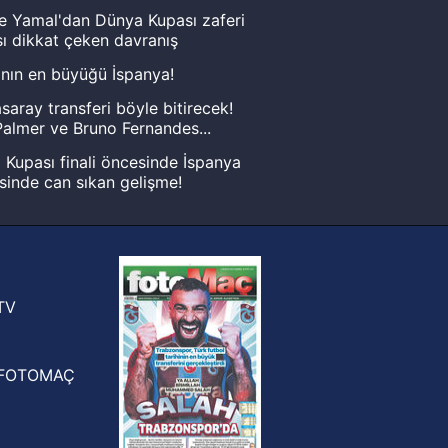
e Yamal'dan Dünya Kupası zaferi
ı dikkat çeken davranış
nın en büyüğü İspanya!
saray transferi böyle bitirecek!
almer ve Bruno Fernandes...
Kupası finali öncesinde İspanya
sinde can sıkan gelişme!
FIFA Dünya Kupası'nı kazanana
yonluk yüzüğü verilecek
n Crespo, Meksika Ligi
rinden Atlas'ın yeni teknik direktörü
TV
FOTOMAÇ