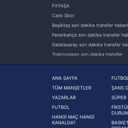
FitYAŞA
Canlı Skor
Beşiktaş son dakika transfer haberl
Fenerbahçe son dakika transfer hab
Galatasaray son dakika transfer ha
Trabzonspor son dakika transfer
haberleri
Trendyol Süper Lig haberleri
ANA SAYFA
FUTBOL
Ziraat Türkiye Kupası haberleri
TÜM MANŞETLER
ŞANS 
UEFA Şampiyonlar Ligi haberleri
YAZARLAR
SÜPER 
UEFA Avrupa Ligi haberleri
FUTBOL
FİKSTÜ
UEFA Konferans Ligi haberleri
DURU
HANGİ MAÇ HANGİ
KANALDA?
BASKET