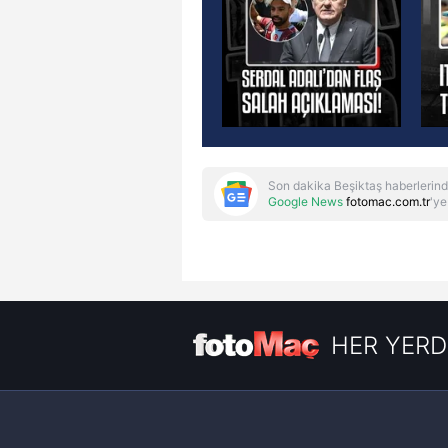
Son dakika Beşiktaş haberlerind
Google News
fotomac.com.tr
'ye
HER YERD