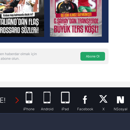
en haberdar olmak için
Abone Ol
 abone olun.
E!
iPhone
Android
iPad
Facebook
X
NSosyal