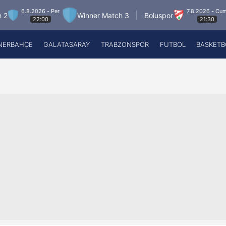
.8.2026 - Per
7.8.2026 - Cum
Winner Match 3
Boluspor
M
22:00
21:30
NERBAHÇE
GALATASARAY
TRABZONSPOR
FUTBOL
BASKETB
Beşiktaş
A
Fenerbahçe
A
Galatasaray
A
Trabzonspor
A
Futbol
A
Basketbol
Ziraat Türkiye Kupası
DİZİ
Diğer Sporlar