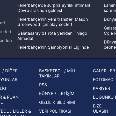
Fenerbahçe'de sürpriz ayrılık ihtimali!
Lamin
Devre arasında gelmişti
sonras
Fenerbahçe'nin yeni transferi Mason
Dünya
eri
Greenwood için olay sözler!
Galata
erleri
Galatasaray'da rota yeniden Thiago
Cole P
Almada!
berleri
Dünya 
Fenerbahçe'nin Şampiyonlar Ligi'nde
cephe
muhtemel rakibi belli oldu! Gornik
2026 
Zabrze'yi elerlerse...
şampi
İspanya-Arjantin finalinin ardından dış
Herna
 / DİĞER
BASKETBOL / MİLLİ
GALERİLER
basından gündem olan manşetler!
ekiple
TAKIMLAR
OYUNLARI
FOTOMAÇ 
Beşiktaş'ın UEFA Avrupa Ligi'nde 3. Ön
oldu
RSS
Eleme Turu muhtemel rakipleri belli oldu!
LİG
KARİYER
KÜNYE / İLETİŞİM
R & PUAN
BUGÜNKÜ 
MU
GİZLİLİK BİLDİRİMİ
BİZE
BOL / LİGLER &
VERİ POLİTİKASI
ULAŞIN