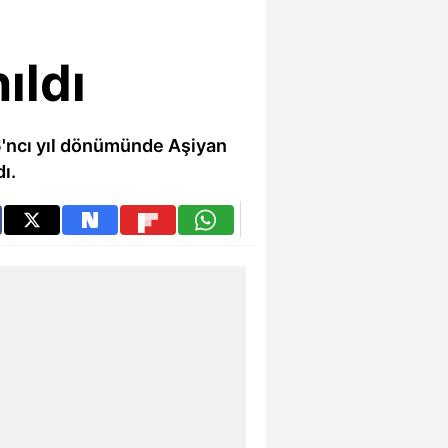
ıldı
'ncı yıl dönümünde Aşiyan
ı.