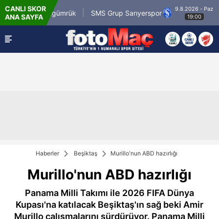
CANLI SKOR
9.8.2026 - Paz
i.com.tr Karagümrük
SMS Grup Sarıyerspor
ANA SAYFA
19:00
Haberler
Beşiktaş
Murillo'nun ABD hazırlığı
Murillo'nun ABD hazırlığı
Panama Milli Takımı ile 2026 FIFA Dünya
Kupası'na katılacak Beşiktaş'ın sağ beki Amir
Murillo çalışmalarını sürdürüyor. Panama Milli