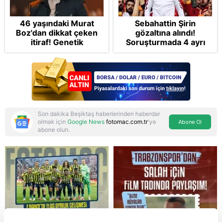
46 yaşındaki Murat
Sebahattin Şirin
Boz'dan dikkat çeken
gözaltına alındı!
itiraf! Genetik
Soruşturmada 4 ayrı
korkusunu açıkladı
suçlama var
Son dakika Beşiktaş haberlerinden haberdar
olmak için
Google News
fotomac.com.tr
'ye
Abone Ol
abone olun.
Reddet