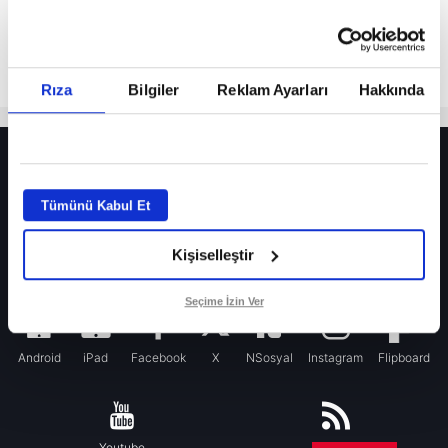
Rıza
Bilgiler
Reklam Ayarları
Hakkında
HER YERDE!
Fenerbahçe’de sürpriz ayrılık ihtimali! Devre arasında gelmişti
Tümünü Kabul Et
Fenerbahçe’nin yeni transferi Mason Greenwood için olay sözler!
Kişiselleştir
Galatasaray’da rota yeniden Thiago Almada!
iPhone
Seçime İzin Ver
Android
iPad
Facebook
X
NSosyal
Instagram
Flipboard
Youtube
RSS