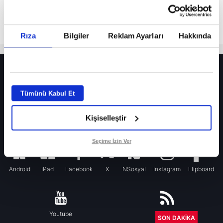
Rıza
Bilgiler
Reklam Ayarları
Hakkında
HER YERDE!
Fenerbahçe’de sürpriz ayrılık ihtimali! Devre arasında gelmişti
Tümünü Kabul Et
Fenerbahçe’nin yeni transferi Mason Greenwood için olay sözler!
Kişiselleştir
Galatasaray’da rota yeniden Thiago Almada!
iPhone
Seçime İzin Ver
Android
iPad
Facebook
X
NSosyal
Instagram
Flipboard
Youtube
RSS
SON DAKİKA