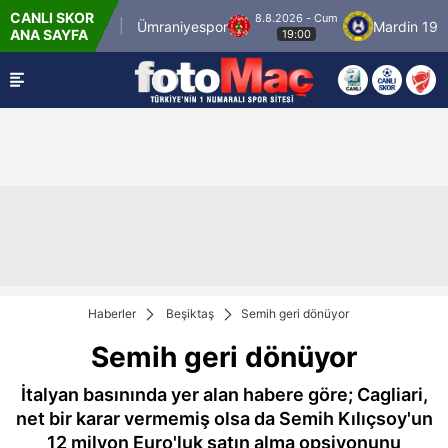
CANLI SKOR
8.8.2026 - Cum
İstanbulspor
Ümraniyespor
Mardin 1969 S
ANA SAYFA
19:00
Haberler
Beşiktaş
Semih geri dönüyor
Semih geri dönüyor
İtalyan basınında yer alan habere göre; Cagliari,
net bir karar vermemiş olsa da Semih Kılıçsoy'un
12 milyon Euro'luk satın alma opsiyonunu