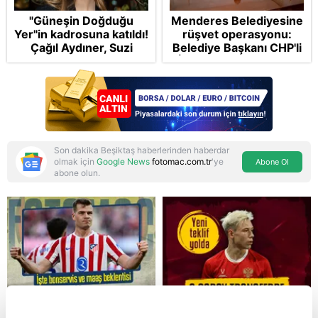
"Güneşin Doğduğu
Menderes Belediyesine
Yer"in kadrosuna katıldı!
rüşvet operasyonu:
Çağıl Aydıner, Suzi
Belediye Başkanı CHP'li
karakteriyle geliyor
İlkay Çiçek tutuklandı
Son dakika Beşiktaş haberlerinden haberdar
olmak için
Google News
fotomac.com.tr
'ye
Abone Ol
abone olun.
Reddet