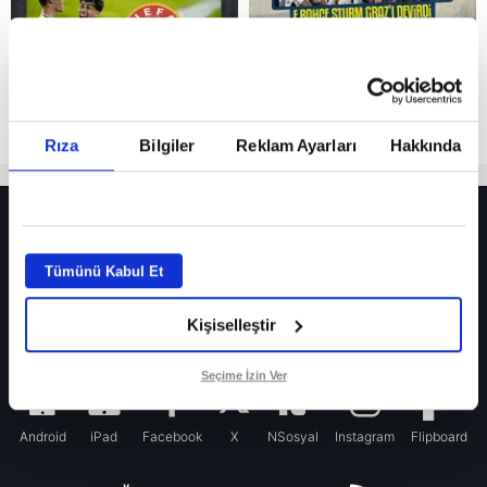
Rıza
Bilgiler
Reklam Ayarları
Hakkında
HER YERDE!
Fenerbahçe’de sürpriz ayrılık ihtimali! Devre arasında gelmişti
Tümünü Kabul Et
Fenerbahçe’nin yeni transferi Mason Greenwood için olay sözler!
Kişiselleştir
Galatasaray’da rota yeniden Thiago Almada!
iPhone
Seçime İzin Ver
Android
iPad
Facebook
X
NSosyal
Instagram
Flipboard