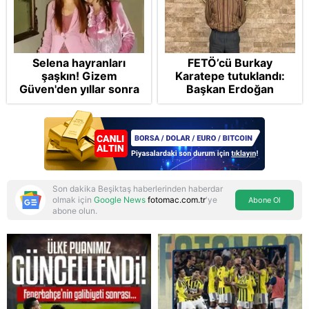
Selena hayranları
FETÖ’cü Burkay
şaşkın! Gizem
Karatepe tutuklandı:
Güven'den yıllar sonra
Başkan Erdoğan
gelen Cansu Demirci
şikayetçi oldu! 5 suçtan
itirafı! "Konuşmuyoruz"
dava talebi
Son dakika Beşiktaş haberlerinden haberdar
olmak için
Google News
fotomac.com.tr
'ye
Abone Ol
abone olun.
Reddet