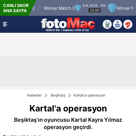
CANLI SKOR
6.8.2026 - Per
nner Match 12
Winner Match 2
Winner Matc
ANA SAYFA
22:00
Haberler
Beşiktaş
Kartal'a operasyon
Kartal'a operasyon
Beşiktaş'ın oyuncusu Kartal Kayra Yılmaz
operasyon geçirdi.