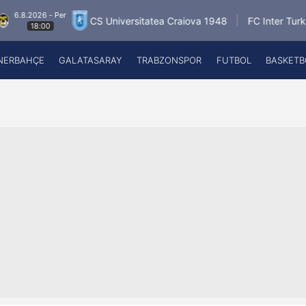
26 - Per
6.8
CS Universitatea Craiova 1948
FC Inter Turku
8:00
NERBAHÇE
GALATASARAY
TRABZONSPOR
FUTBOL
BASKETB
Beşiktaş
A
Fenerbahçe
A
Galatasaray
A
Trabzonspor
A
Futbol
A
Basketbol
Ziraat Türkiye Kupası
DİZİ
Diğer Sporlar