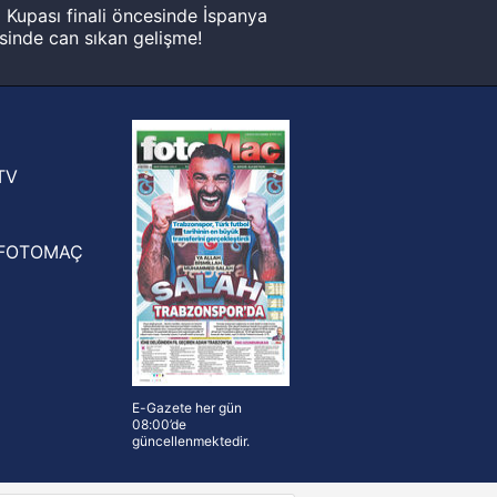
Kupası finali öncesinde İspanya
sinde can sıkan gelişme!
FIFA Dünya Kupası'nı kazanana
yonluk yüzüğü verilecek
n Crespo, Meksika Ligi
rinden Atlas'ın yeni teknik direktörü
TV
FOTOMAÇ
E-Gazete her gün
08:00’de
güncellenmektedir.