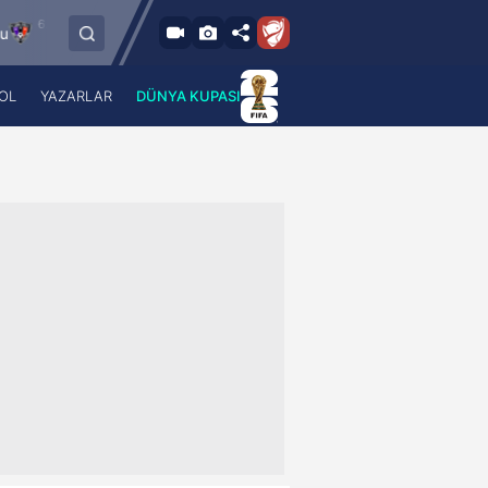
.2026 - Per
6.8.2026 - Per
FC Vaduz
Jagiellonia Bialystok
18:00
19:00
OL
YAZARLAR
DÜNYA KUPASI
 Haber
A Haber Radyo
 Spor
A Spor Radyo
TV
A News Radio
2TV
Radyo Turkuvaz
para
Turkuvaz Romantik
Turkuvaz Efsane
Vav Tv
Radyo Soft
Radyo Energy
Turkuvaz Anadolu