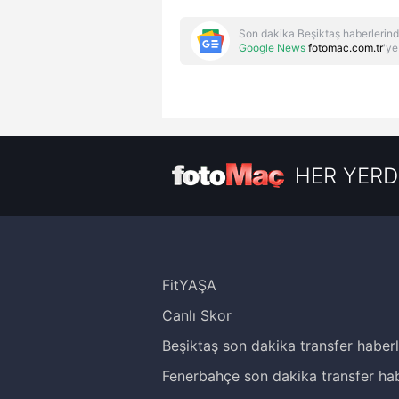
Son dakika Beşiktaş haberlerind
Google News
fotomac.com.tr
'ye
HER YERD
FitYAŞA
Canlı Skor
Beşiktaş son dakika transfer haberl
Fenerbahçe son dakika transfer hab