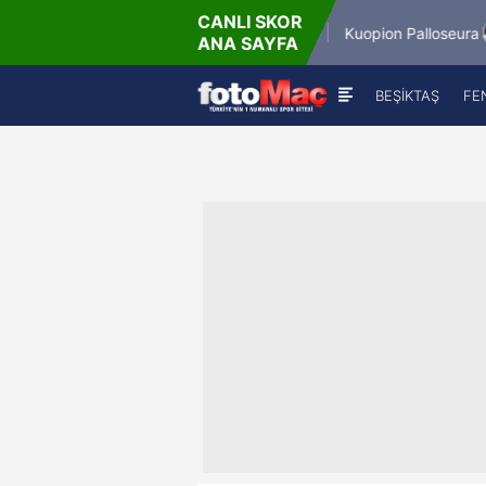
CANLI SKOR
6.8.2026 - Per
6.8.20
Winner Match 12
Kuopion Palloseura
ANA SAYFA
16:00
1
BEŞİKTAŞ
FE