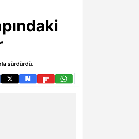
mpındaki
r
nla sürdürdü.