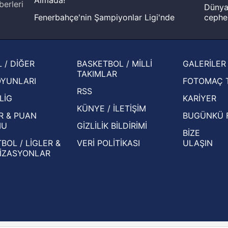
berleri
Dünya 
Fenerbahçe'nin Şampiyonlar Ligi'nde
cephe
muhtemel rakibi belli oldu! Gornik
2026 
Zabrze'yi elerlerse...
şampi
İspanya-Arjantin finalinin ardından dış
Herna
 / DİĞER
BASKETBOL / MİLLİ
GALERİLER
basından gündem olan manşetler!
ekiple
TAKIMLAR
OYUNLARI
FOTOMAÇ 
Beşiktaş'ın UEFA Avrupa Ligi'nde 3. Ön
oldu
RSS
Eleme Turu muhtemel rakipleri belli oldu!
LİG
KARİYER
KÜNYE / İLETİŞİM
R & PUAN
BUGÜNKÜ 
MU
GİZLİLİK BİLDİRİMİ
BİZE
BOL / LİGLER &
VERİ POLİTİKASI
ULAŞIN
İZASYONLAR