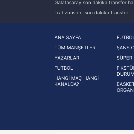
Galatasaray son dakika transfer ha
Trabzonspor son dakika transfer
haberleri
Trendyol Süper Lig haberleri
ANA SAYFA
FUTBOL
Ziraat Türkiye Kupası haberleri
TÜM MANŞETLER
ŞANS 
UEFA Şampiyonlar Ligi haberleri
YAZARLAR
SÜPER 
UEFA Avrupa Ligi haberleri
FUTBOL
FİKSTÜ
UEFA Konferans Ligi haberleri
DURU
HANGİ MAÇ HANGİ
KANALDA?
BASKET
ORGAN