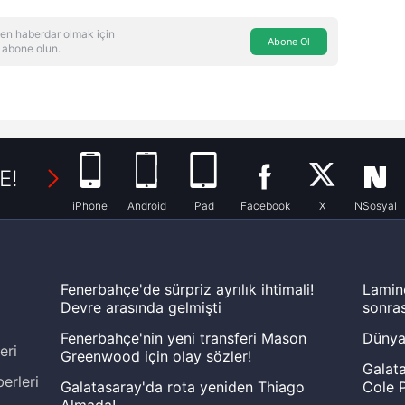
en haberdar olmak için
Abone Ol
 abone olun.
E!
iPhone
Android
iPad
Facebook
X
NSosyal
Fenerbahçe'de sürpriz ayrılık ihtimali!
Lamin
Devre arasında gelmişti
sonras
Fenerbahçe'nin yeni transferi Mason
Dünya
eri
Greenwood için olay sözler!
Galata
erleri
Galatasaray'da rota yeniden Thiago
Cole P
Almada!