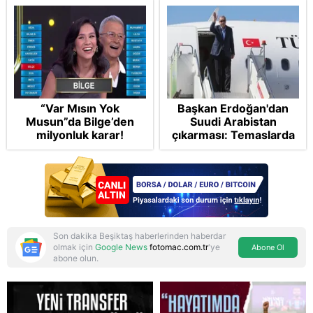
“Var Mısın Yok
Başkan Erdoğan'dan
Musun”da Bilge’den
Suudi Arabistan
milyonluk karar!
çıkarması: Temaslarda
bulunacak
Son dakika Beşiktaş haberlerinden haberdar
olmak için
Google News
fotomac.com.tr
'ye
Abone Ol
abone olun.