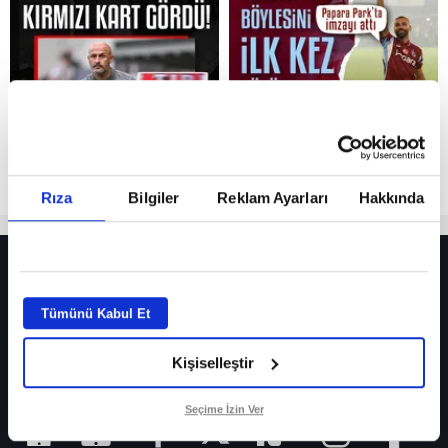
Reddet
Rıza
Bilgiler
Reklam Ayarları
Hakkında
HER YERDE!
Fenerbahçe’de sürpriz ayrılık ihtimali! Devre arasında gelmişti
Tümünü Kabul Et
Fenerbahçe’nin yeni transferi Mason Greenwood için olay sözler!
Kişiselleştir
Galatasaray’da rota yeniden Thiago Almada!
iPhone
Seçime İzin Ver