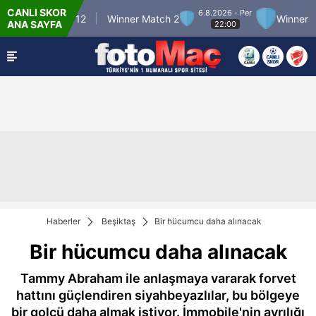
CANLI SKOR
6.8.2026 - Per
Winner Match 12
Winner Match 2
Winner Mat
ANA SAYFA
22:00
Haberler
Beşiktaş
Bir hücumcu daha alınacak
Bir hücumcu daha alınacak
Tammy Abraham ile anlaşmaya vararak forvet
hattını güçlendiren siyahbeyazlılar, bu bölgeye
bir golcü daha almak istiyor. İmmobile'nin ayrılığı