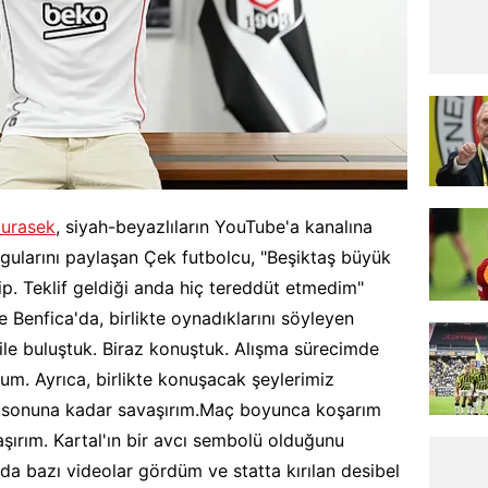
Jurasek
, siyah-beyazlıların YouTube'a kanalına
gularını paylaşan Çek futbolcu, "Beşiktaş büyük
ip. Teklif geldiği anda hiç tereddüt etmedim"
 Benfica'da, birlikte oynadıklarını söyleyen
ile buluştuk. Biraz konuştuk. Alışma sürecimde
m. Ayrıca, birlikte konuşacak şeylerimiz
sonuna kadar savaşırım.Maç boyunca koşarım
aşırım. Kartal'ın bir avcı sembolü olduğunu
nda bazı videolar gördüm ve statta kırılan desibel