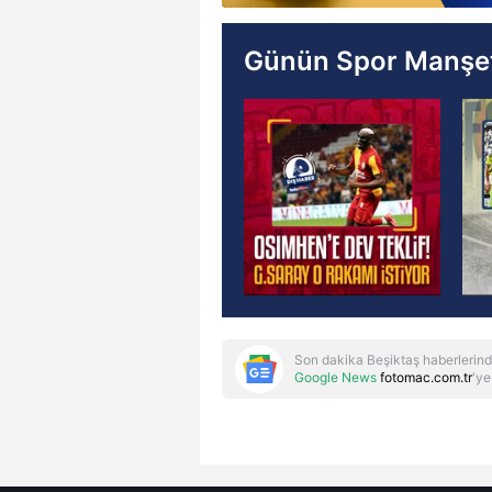
Günün Spor Manşet
Son dakika Beşiktaş haberlerind
Google News
fotomac.com.tr
'ye