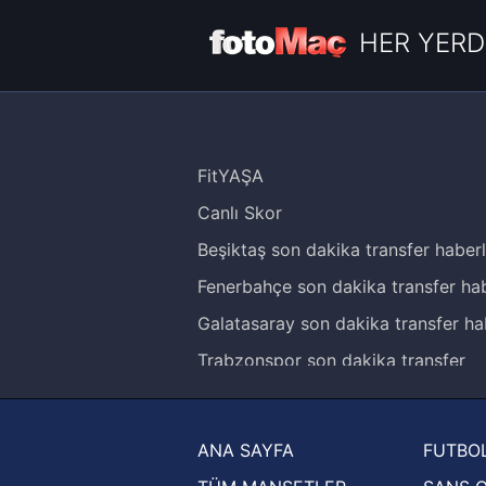
HER YERD
FitYAŞA
Canlı Skor
Beşiktaş son dakika transfer haberl
Fenerbahçe son dakika transfer hab
Galatasaray son dakika transfer ha
Trabzonspor son dakika transfer
haberleri
Trendyol Süper Lig haberleri
ANA SAYFA
FUTBOL
Ziraat Türkiye Kupası haberleri