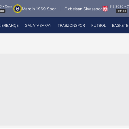
8.8.2026 - Cum
Mardin 1969 Spor
Özbelsan Sivasspor
19:00
NERBAHÇE
GALATASARAY
TRABZONSPOR
FUTBOL
BASKETB
Beşiktaş
A
Fenerbahçe
A
Galatasaray
A
Trabzonspor
A
Futbol
A
Basketbol
Ziraat Türkiye Kupası
DİZİ
Diğer Sporlar