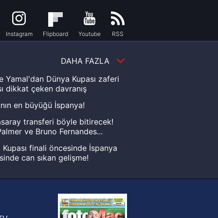
Instagram
Flipboard
Youtube
RSS
DAHA FAZLA
e Yamal'dan Dünya Kupası zaferi
ı dikkat çeken davranış
nın en büyüğü İspanya!
saray transferi böyle bitirecek!
almer ve Bruno Fernandes...
Kupası finali öncesinde İspanya
sinde can sıkan gelişme!
FIFA Dünya Kupası'nı kazanana
yonluk yüzüğü verilecek
n Crespo, Meksika Ligi
rinden Atlas'ın yeni teknik direktörü