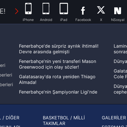
E!
iPhone
Android
iPad
Facebook
X
NSosyal
Fenerbahçe'de sürpriz ayrılık ihtimali!
Lamin
Devre arasında gelmişti
sonras
Fenerbahçe'nin yeni transferi Mason
Dünya
eri
Greenwood için olay sözler!
Galata
erleri
Galatasaray'da rota yeniden Thiago
Cole P
Almada!
berleri
Dünya 
Fenerbahçe'nin Şampiyonlar Ligi'nde
cephe
muhtemel rakibi belli oldu! Gornik
2026 
Zabrze'yi elerlerse...
şampi
İspanya-Arjantin finalinin ardından dış
Herna
 / DİĞER
BASKETBOL / MİLLİ
GALERİLER
basından gündem olan manşetler!
ekiple
TAKIMLAR