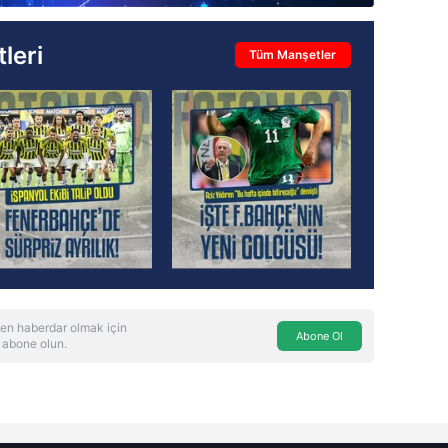
leri
Tüm Manşetler
en haberdar olmak için
Abone Ol
 abone olun.