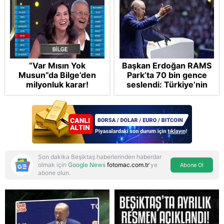
“Var Mısın Yok
Başkan Erdoğan RAMS
Musun”da Bilge’den
Park’ta 70 bin gence
milyonluk karar!
seslendi: Türkiye’nin
aydınlık yarınlarını
kimseye yem ettirmeyiz
Son dakika Beşiktaş haberlerinden haberdar
olmak için
Google News
fotomac.com.tr
'ye
Abone Ol
abone olun.
Reddet