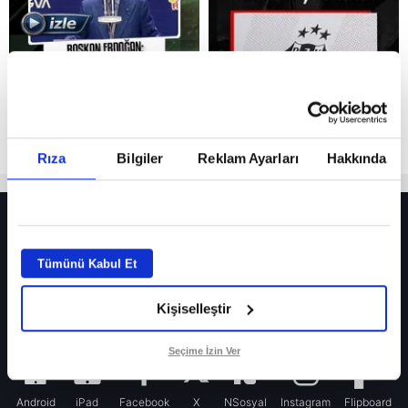
Rıza
Bilgiler
Reklam Ayarları
Hakkında
HER YERDE!
Julio Enciso transferinde resmi adım atıldı! Galatasaray...
Tümünü Kabul Et
Fenerbahçe’nin yeni transferi Mason Greenwood için olay sözler!
Kişiselleştir
Galatasaray’da rota yeniden Thiago Almada!
iPhone
Seçime İzin Ver
Android
iPad
Facebook
X
NSosyal
Instagram
Flipboard