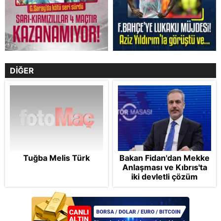
DİĞER
Tuğba Melis Türk
Bakan Fidan'dan Mekke
Anlaşması ve Kıbrıs'ta
iki devletli çözüm
mesajı: Bize
saldırmayan hiçbir ülke
hedefimizde değil