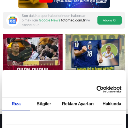
Son dakika spor haberlerinden haberdar
olmak için
Google News
fotomac.com.tr
'ye
Abone Ol
abone olun.
Reddet
Rıza
Bilgiler
Reklam Ayarları
Hakkında
HER YERDE!