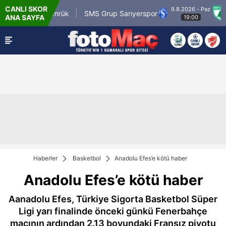
CANLI SKOR
9.8.2026 - Paz
om.tr Karagümrük
SMS Grup Sarıyerspor
Muğ
ANA SAYFA
19:00
Haberler
Basketbol
Anadolu Efes’e kötü haber
Anadolu Efes’e kötü haber
Aanadolu Efes, Türkiye Sigorta Basketbol Süper
Ligi yarı finalinde önceki günkü Fenerbahçe
maçının ardından 2.13 boyundaki Fransız pivotu