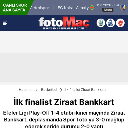
CANLI SKOR
11.8.2026 - Sal
Batman Petrolspor
FC Kairat Almaty
PFC
ANA SAYFA
18:00
Haberler
Basketbol
İlk finalist Ziraat Bankkart
İlk finalist Ziraat Bankkart
Efeler Ligi Play-Off 1-4 etabı ikinci maçında Ziraat
Bankkart, deplasmanda Spor Toto'yu 3-0 mağlup
ederek seride durumu 2-0 yaptı