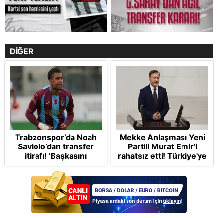
DİĞER
Trabzonspor’da Noah
Mekke Anlaşması Yeni
Saviolo’dan transfer
Partili Murat Emir'i
itirafı! ‘Başkasını
rahatsız etti! Türkiye'ye
izlemeye geldi’
"paralı muhafız" rolü
biçti