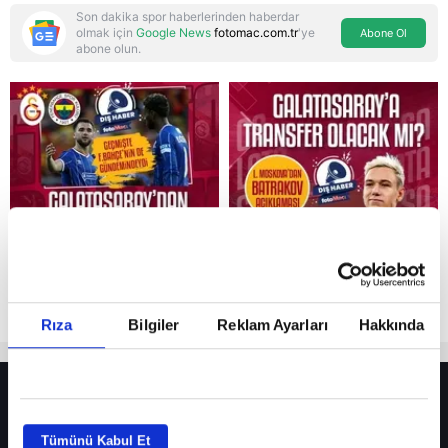
Son dakika spor haberlerinden haberdar
olmak için
Google News
fotomac.com.tr
'ye
Abone Ol
abone olun.
Reddet
Rıza
Bilgiler
Reklam Ayarları
Hakkında
HER YERDE!
Fenerbahçe’de sürpriz ayrılık ihtimali! Devre arasında gelmişti
Tümünü Kabul Et