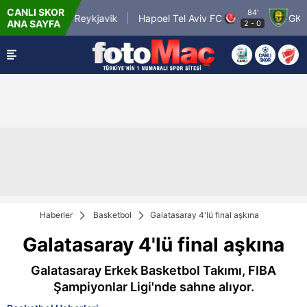
CANLI SKOR
84'
Vikingur Reykjavik
Hapoel Tel Aviv FC
GKS K
ANA SAYFA
2
-
0
Haberler
Basketbol
Galatasaray 4'lü final aşkına
Galatasaray 4'lü final aşkına
Galatasaray Erkek Basketbol Takımı, FIBA
Şampiyonlar Ligi'nde sahne alıyor.