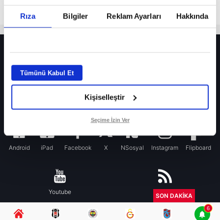
Rıza
Bilgiler
Reklam Ayarları
Hakkında
HER YERDE!
Fenerbahçe’de sürpriz ayrılık ihtimali! Devre arasında gelmişti
Tümünü Kabul Et
Fenerbahçe’nin yeni transferi Mason Greenwood için olay sözler!
Kişiselleştir
Galatasaray’da rota yeniden Thiago Almada!
iPhone
Seçime İzin Ver
Android
iPad
Facebook
X
NSosyal
Instagram
Flipboard
Youtube
RSS
SON DAKİKA
6