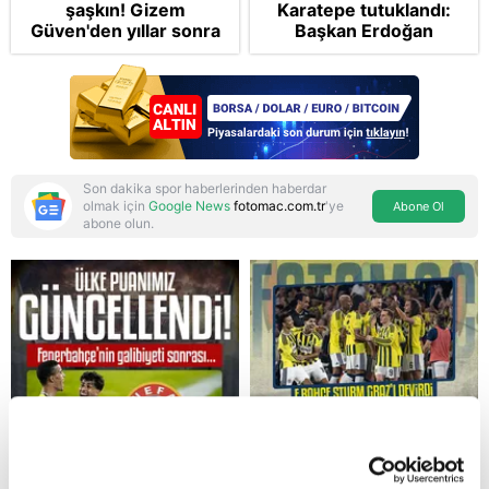
şaşkın! Gizem
Karatepe tutuklandı:
Güven'den yıllar sonra
Başkan Erdoğan
gelen Cansu Demirci
şikayetçi oldu! 5 suçtan
itirafı! "Konuşmuyoruz"
dava talebi
Son dakika spor haberlerinden haberdar
olmak için
Google News
fotomac.com.tr
'ye
Abone Ol
abone olun.
Reddet