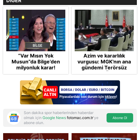
DİĞER
“Var Mısın Yok
Azim ve kararlılık
Musun”da Bilge’den
vurgusu: MGK'nın ana
milyonluk karar!
gündemi Terörsüz
Türkiye! FETÖ tamamen
bertaraf edilecek
Son dakika spor haberlerinden haberdar
olmak için
Google News
fotomac.com.tr
'ye
Abone Ol
abone olun.