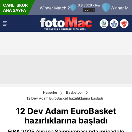
CANLI SKOR
6.8.2026 - Per
ner Match 12
Winner Match 2
Winner Match 
ANA SAYFA
22:00
Haberler
Basketbol
12 Dev Adam EuroBasket hazırlıklarına başladı
12 Dev Adam EuroBasket
hazırlıklarına başladı
FIBA 2025 Avrupa Şampiyonası'nda mücadele