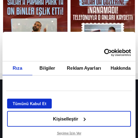
Reddet
Rıza
Bilgiler
Reklam Ayarları
Hakkında
HER YERDE!
Fenerbahçe’de sürpriz ayrılık ihtimali! Devre arasında gelmişti
Tümünü Kabul Et
Fenerbahçe’nin yeni transferi Mason Greenwood için olay sözler!
Kişiselleştir
Galatasaray’da rota yeniden Thiago Almada!
iPhone
Seçime İzin Ver