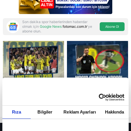
Son dakika spor haberlerinden haberdar
olmak için
Google News
fotomac.com.tr
'ye
Abone Ol
abone olun.
Reddet
Rıza
Bilgiler
Reklam Ayarları
Hakkında
HER YERDE!