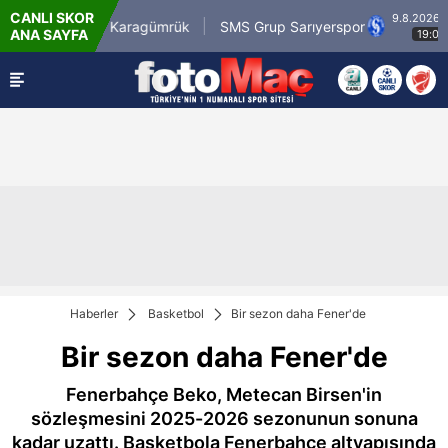
CANLI SKOR
9.8.2026 - Paz
isirli.com.tr Karagümrük
SMS Grup Sarıyerspor
ANA SAYFA
19:00
Haberler
Basketbol
Bir sezon daha Fener'de
Bir sezon daha Fener'de
Fenerbahçe Beko, Metecan Birsen'in
sözleşmesini 2025-2026 sezonunun sonuna
kadar uzattı. Basketbola Fenerbahçe altyapısında