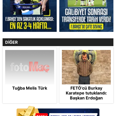
DİĞER
Tuğba Melis Türk
FETÖ’cü Burkay
Karatepe tutuklandı:
Başkan Erdoğan
şikayetçi oldu! 5 suçtan
dava talebi