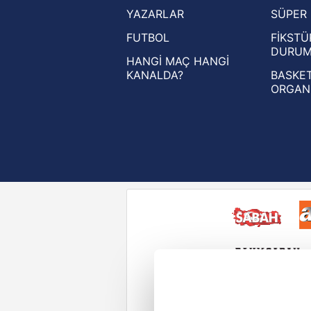
YAZARLAR
SÜPER 
UEFA Avrupa Ligi haberleri
FUTBOL
FİKSTÜ
UEFA Konferans Ligi haberleri
DURU
HANGİ MAÇ HANGİ
KANALDA?
BASKET
ORGAN
Reddet