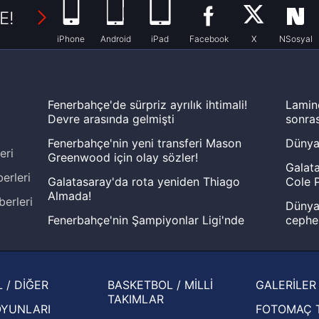
E!
iPhone
Android
iPad
Facebook
X
NSosyal
Fenerbahçe'de sürpriz ayrılık ihtimali!
Lamin
Devre arasında gelmişti
sonras
Fenerbahçe'nin yeni transferi Mason
Dünya
eri
Greenwood için olay sözler!
Galata
erleri
Galatasaray'da rota yeniden Thiago
Cole P
Almada!
berleri
Dünya 
Fenerbahçe'nin Şampiyonlar Ligi'nde
cephe
muhtemel rakibi belli oldu! Gornik
2026 
Zabrze'yi elerlerse...
şampi
İspanya-Arjantin finalinin ardından dış
Herna
 / DİĞER
BASKETBOL / MİLLİ
GALERİLER
basından gündem olan manşetler!
ekiple
TAKIMLAR
OYUNLARI
FOTOMAÇ 
Beşiktaş'ın UEFA Avrupa Ligi'nde 3. Ön
oldu