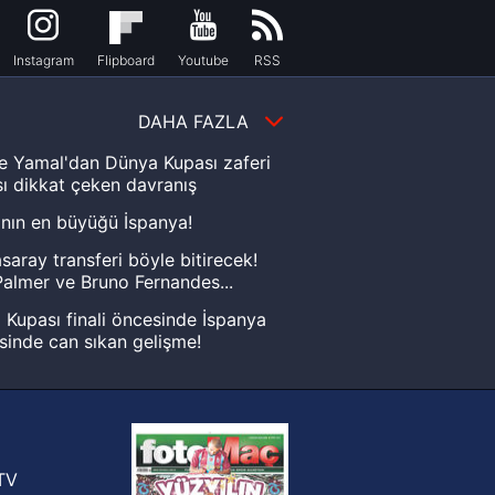
Instagram
Flipboard
Youtube
RSS
DAHA FAZLA
e Yamal'dan Dünya Kupası zaferi
ı dikkat çeken davranış
nın en büyüğü İspanya!
saray transferi böyle bitirecek!
almer ve Bruno Fernandes...
Kupası finali öncesinde İspanya
sinde can sıkan gelişme!
FIFA Dünya Kupası'nı kazanana
yonluk yüzüğü verilecek
n Crespo, Meksika Ligi
rinden Atlas'ın yeni teknik direktörü
TV