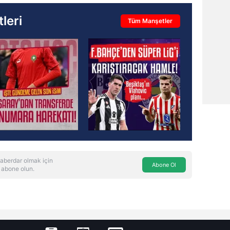
leri
Tüm Manşetler
aberdar olmak için
Abone Ol
 abone olun.