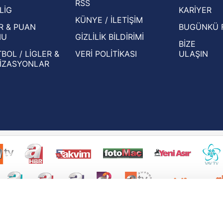
RSS
Eleme Turu muhtemel rakipleri belli oldu!
LİG
KARİYER
KÜNYE / İLETİŞİM
R & PUAN
BUGÜNKÜ 
MU
GİZLİLİK BİLDİRİMİ
BİZE
BOL / LİGLER &
VERİ POLİTİKASI
ULAŞIN
İZASYONLAR