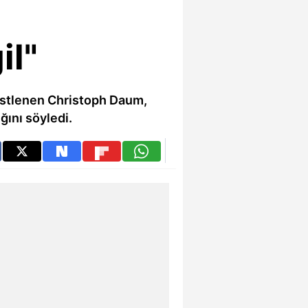
il"
 üstlenen Christoph Daum,
ğını söyledi.