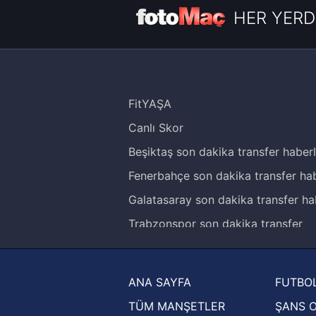
HER YERD
FitYAŞA
Canlı Skor
Beşiktaş son dakika transfer haberl
Fenerbahçe son dakika transfer hab
Galatasaray son dakika transfer ha
Trabzonspor son dakika transfer
haberleri
Trendyol Süper Lig haberleri
ANA SAYFA
FUTBOL
Ziraat Türkiye Kupası haberleri
TÜM MANŞETLER
ŞANS 
UEFA Şampiyonlar Ligi haberleri