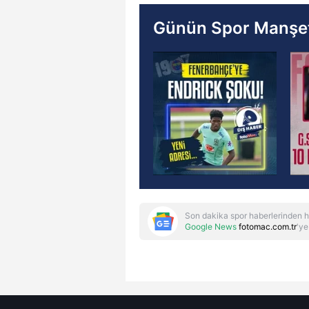
Günün Spor Manşet
Son dakika spor haberlerinden h
Google News
fotomac.com.tr
'ye