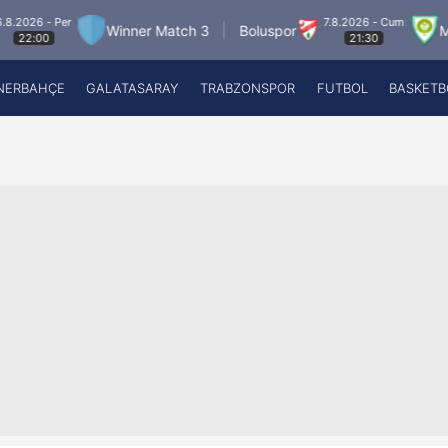
 - Per
7.8.2026 - Cum
Winner Match 3
Boluspor
Manisa
00
21:30
NERBAHÇE
GALATASARAY
TRABZONSPOR
FUTBOL
BASKETB
Beşiktaş
A
Fenerbahçe
A
Galatasaray
A
Trabzonspor
A
Futbol
A
Basketbol
Ziraat Türkiye Kupası
DİZİ
Diğer Sporlar