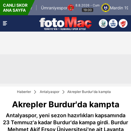
CANLI SKOR
8.8.2026 - Cum
İstanbulspor
Ümraniyespor
Mardin 1969 
ANA SAYFA
19:00
Haberler
Antalyaspor
Akrepler Burdur'da kampta
Akrepler Burdur'da kampta
Antalyaspor, yeni sezon hazırlıkları kapsamında
23 Temmuz'a kadar Burdur'da kampa girdi. Burdur
Mehmet Akif Ersoy Üniversitesi'ne ait Lavanta