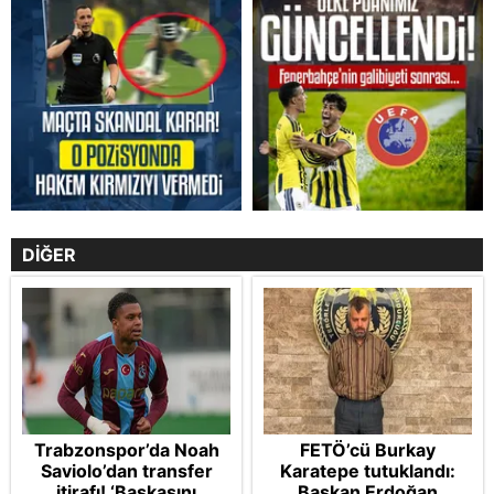
DİĞER
Trabzonspor’da Noah
FETÖ’cü Burkay
Saviolo’dan transfer
Karatepe tutuklandı:
itirafı! ‘Başkasını
Başkan Erdoğan