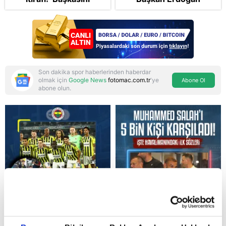
izlemeye geldi’
şikayetçi oldu! 5 suçtan
dava talebi
Son dakika spor haberlerinden haberdar
olmak için
Google News
fotomac.com.tr
'ye
Abone Ol
abone olun.
Reddet