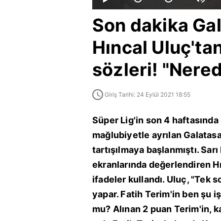
Son dakika Gal
Hıncal Uluç'tan
sözleri! "Nered
Giriş Tarihi: 24 Eylül 2021 18:55
Süper Lig'in son 4 haftasında
mağlubiyetle ayrılan Galatasa
tartışılmaya başlanmıştı. Sarı
ekranlarında değerlendiren Hın
ifadeler kullandı. Uluç, "Tek 
yapar. Fatih Terim'in ben şu i
mu? Alınan 2 puan Terim'in, k