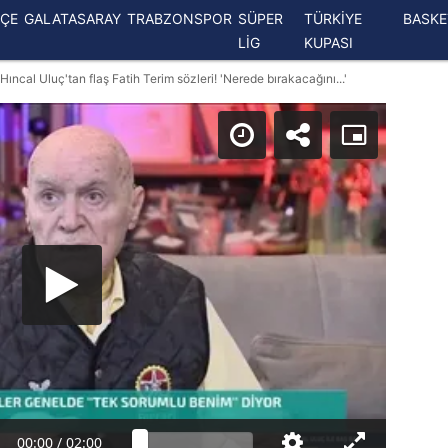
ÇE
GALATASARAY
TRABZONSPOR
SÜPER
TÜRKİYE
BASK
LİG
KUPASI
ıncal Uluç'tan flaş Fatih Terim sözleri! 'Nerede bırakacağını...'
00:00
/
02:00