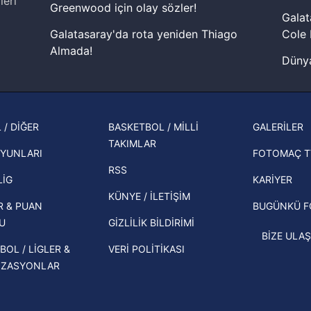
leri
aşağıda yer alan panel vasıtasıyla belirleyebilirsiniz. Çerezlere iliş
Greenwood için olay sözler!
Galat
lgilendirme Metnimizi
ziyaret edebilirsiniz.
Galatasaray'da rota yeniden Thiago
Cole 
Almada!
Korunması Kanunu uyarınca hazırlanmış Aydınlatma Metnimizi okum
Dünya
 çerezlerle ilgili bilgi almak için lütfen
tıklayınız
.
Fenerbahçe'nin Şampiyonlar Ligi'nde
cephe
muhtemel rakibi belli oldu! Gornik
2026 
Zabrze'yi elerlerse...
şampi
 / DİĞER
BASKETBOL / MİLLİ
GALERİLER
İspanya-Arjantin finalinin ardından dış
TAKIMLAR
Herna
basından gündem olan manşetler!
YUNLARI
FOTOMAÇ T
ekipl
RSS
Beşiktaş'ın UEFA Avrupa Ligi'nde 3. Ön
direk
LİG
KARİYER
Eleme Turu muhtemel rakipleri belli
KÜNYE / İLETİŞİM
R & PUAN
BUGÜNKÜ 
oldu!
U
GİZLİLİK BİLDİRİMİ
BİZE ULAŞ
BOL / LİGLER &
VERİ POLİTİKASI
İZASYONLAR