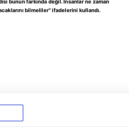
disi bunun farkında değil. İnsanlar ne zaman
aklarını bilmeliler" ifadelerini kullandı.