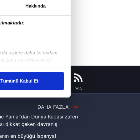
Hakkında
ılmaktadır.
ızda sizlere daha iyi reklam
duğunu ve sizlere en iyi
liyetlerimizi karşılamak
Tümünü Kabul Et
Instagram
Flipboard
Youtube
RSS
ar gösterilmeyecektir."
çerezler kullanılmaktadır. Bu
DAHA FAZLA
u hizmetlerinin sunulması
e Yamal'dan Dünya Kupası zaferi
i ve sizlere yönelik
sı dikkat çeken davranış
nılacaktır.
nın en büyüğü İspanya!