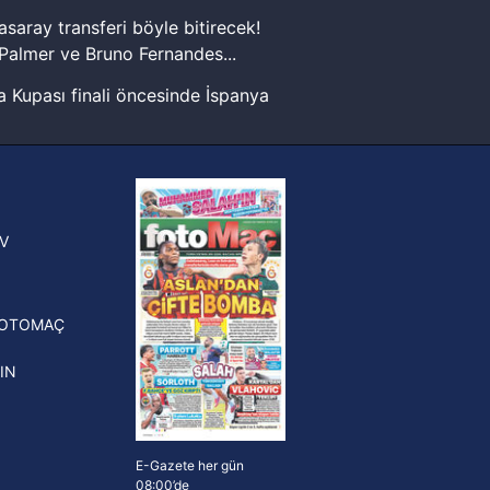
kin detaylı bilgi için Ayarlar
asaray transferi böyle bitirecek!
Palmer ve Bruno Fernandes...
ak ve sitemizde ilgili
 Kupası finali öncesinde İspanya
sinde can sıkan gelişme!
FIFA Dünya Kupası'nı kazanana
yonluk yüzüğü verilecek
n Crespo, Meksika Ligi
V
erinden Atlas'ın yeni teknik
törü oldu
FOTOMAÇ
IN
E-Gazete her gün
08:00’de