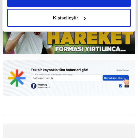
olması bize ayrı bir gurur veriyor."
amacımızın size daha iyi bir reklam deneyimi sunmak
olduğunu ve sizlere en iyi içerikleri sunabilmek adına
Kişiselleştir
elimizden gelen çabayı gösterdiğimizi ve bu noktada,
reklamların maliyetlerimizi karşılamak noktasında tek gelir
kalemimiz olduğunu sizlere hatırlatmak isteriz.
Her halükârda, kullanıcılar, bu çerezlere izin vermedikleri
takdirde, kullanıcılara hedefli reklamlar
gösterilmeyecektir."
Sizlere daha iyi bir hizmet sunabilmek için İnternet
Sitemizde kendimize ve üçüncü kişilere ait çerezler
kullanılmaktadır. Bu çerezler vasıtasıyla çeşitli kişisel
verileriniz işlenmekte olup gerekli olan çerezler bilgi
toplumu hizmetlerinin sunulması amacıyla
kullanılmaktadır. Diğer çerezler, sitemizin daha işlevsel
kılınması ve kişiselleştirilmesi ve sizlere yönelik
reklam/pazarlama faaliyetlerinin yapılması, amaçlarıyla