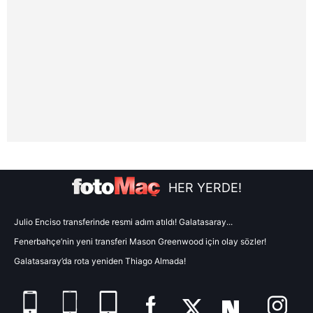
sınırlı olarak açık rızanız dahilinde kullanılacaktır.
Çerezlere ilişkin tercihlerinizi aşağıda yer alan panel
vasıtasıyla belirleyebilirsiniz. Çerezlere ilişkin detaylı bilgi
için Ayarlar butonuna tıklayabilir,
Çerez Bilgilendirme
Metnimizi
ziyaret edebilirsiniz.
6698 sayılı Kişisel Verilerin Korunması Kanunu uyarınca
hazırlanmış Aydınlatma Metnimizi okumak ve sitemizde
ilgili mevzuata uygun olarak kullanılan çerezlerle ilgili bilgi
almak için lütfen
tıklayınız
.
HER YERDE!
Julio Enciso transferinde resmi adım atıldı! Galatasaray...
Fenerbahçe’nin yeni transferi Mason Greenwood için olay sözler!
Galatasaray’da rota yeniden Thiago Almada!