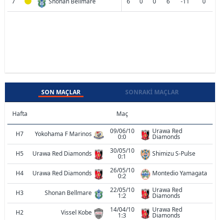
7
Shonan Bellmare
6
0
0
6
-11
0
SON MAÇLAR
SONRAKI MAÇLAR
Hafta
Maç
09/06/10
Urawa Red
H7
Yokohama F Marinos
0:0
Diamonds
30/05/10
H5
Urawa Red Diamonds
Shimizu S-Pulse
0:1
26/05/10
H4
Urawa Red Diamonds
Montedio Yamagata
0:2
22/05/10
Urawa Red
H3
Shonan Bellmare
1:2
Diamonds
14/04/10
Urawa Red
H2
Vissel Kobe
1:3
Diamonds