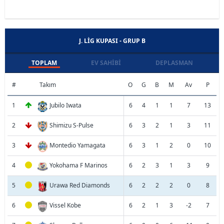
J. LIG KUPASI - GRUP B
TOPLAM
EV SAHIBI
DEPLASMAN
#
Takım
O
G
B
M
Av
P
1
Jubilo Iwata
6
4
1
1
7
13
2
Shimizu S-Pulse
6
3
2
1
3
11
3
Montedio Yamagata
6
3
1
2
0
10
4
Yokohama F Marinos
6
2
3
1
3
9
5
Urawa Red Diamonds
6
2
2
2
0
8
6
Vissel Kobe
6
2
1
3
-2
7