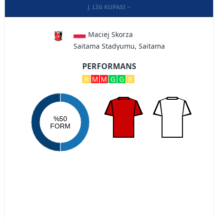
J. LIG KUPASI
Maciej Skorza
Saitama Stadyumu, Saitama
PERFORMANS
B
M
M
G
G
B
%50
FORM