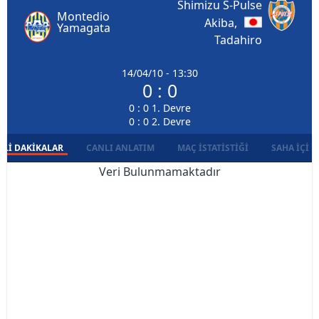
Shimizu S-Pulse
Montedio
Akiba,
Yamagata
Tadahiro
14/04/10 - 13:30
0 : 0
0 : 0 1. Devre
0 : 0 2. Devre
LI DAKIKALAR
CANLI ANLATIM
MAÇ İSTATISTIĞI
SAHA İÇI D
Veri Bulunmamaktadır