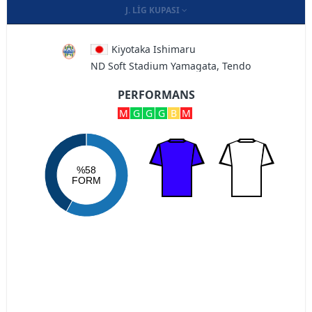
J. LIG KUPASI
Kiyotaka Ishimaru
ND Soft Stadium Yamagata, Tendo
PERFORMANS
M
G
G
G
B
M
%58
FORM