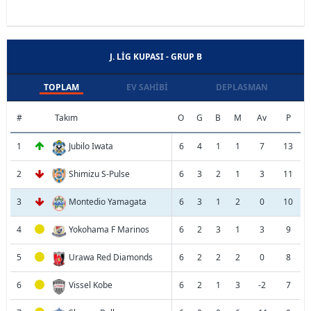
J. LIG KUPASI - GRUP B
TOPLAM
EV SAHIBI
DEPLASMAN
#
Takım
O
G
B
M
Av
P
1
Jubilo Iwata
6
4
1
1
7
13
2
Shimizu S-Pulse
6
3
2
1
3
11
3
Montedio Yamagata
6
3
1
2
0
10
4
Yokohama F Marinos
6
2
3
1
3
9
5
Urawa Red Diamonds
6
2
2
2
0
8
6
Vissel Kobe
6
2
1
3
-2
7