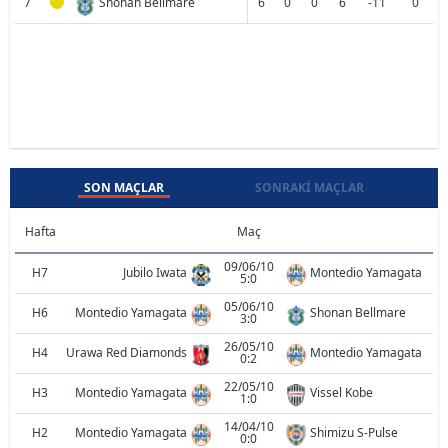
7
Shonan Bellmare
6
0
0
6
-11
0
SON MAÇLAR
SONRAKI MAÇLAR
Hafta
Maç
09/06/10
H7
Jubilo Iwata
Montedio Yamagata
5:0
05/06/10
H6
Montedio Yamagata
Shonan Bellmare
3:0
26/05/10
H4
Urawa Red Diamonds
Montedio Yamagata
0:2
22/05/10
H3
Montedio Yamagata
Vissel Kobe
1:0
14/04/10
H2
Montedio Yamagata
Shimizu S-Pulse
0:0