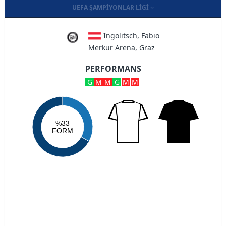
UEFA ŞAMPIYONLAR LIGI
Ingolitsch, Fabio
Merkur Arena, Graz
PERFORMANS
G
M
M
G
M
M
%33
FORM