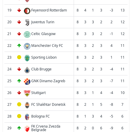
19
Feyenoord Rotterdam
8
4
1
3
-3
13
20
Juventus Turin
8
3
3
2
2
12
21
Celtic Glasgow
8
3
3
2
-1
12
22
Manchester City FC
8
3
2
3
4
11
23
Sporting Lisbon
8
3
2
3
1
11
24
Club Brugge
8
3
2
3
-4
11
25
GNK Dinamo Zagreb
8
3
2
3
-7
11
26
Stuttgart
8
3
1
4
-4
10
27
FC Shakhtar Donetsk
8
2
1
5
-8
7
28
Bologna FC
8
1
3
4
-5
6
FK Crvena Zvezda
29
8
2
0
6
-9
6
Belgrade