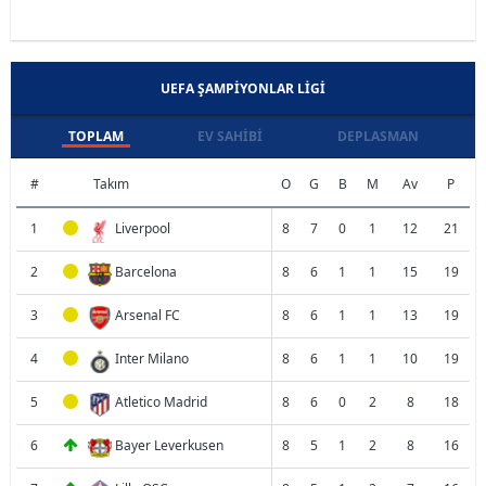
UEFA ŞAMPIYONLAR LIGI
TOPLAM
EV SAHIBI
DEPLASMAN
#
Takım
O
G
B
M
Av
P
1
Liverpool
8
7
0
1
12
21
2
Barcelona
8
6
1
1
15
19
3
Arsenal FC
8
6
1
1
13
19
4
Inter Milano
8
6
1
1
10
19
5
Atletico Madrid
8
6
0
2
8
18
6
Bayer Leverkusen
8
5
1
2
8
16