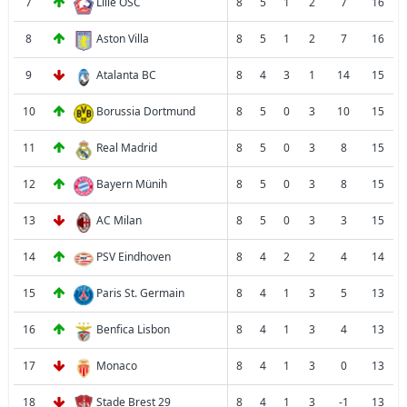
7
Lille OSC
8
5
1
2
7
16
8
Aston Villa
8
5
1
2
7
16
9
Atalanta BC
8
4
3
1
14
15
10
Borussia Dortmund
8
5
0
3
10
15
11
Real Madrid
8
5
0
3
8
15
12
Bayern Münih
8
5
0
3
8
15
13
AC Milan
8
5
0
3
3
15
14
PSV Eindhoven
8
4
2
2
4
14
15
Paris St. Germain
8
4
1
3
5
13
16
Benfica Lisbon
8
4
1
3
4
13
17
Monaco
8
4
1
3
0
13
18
Stade Brest 29
8
4
1
3
-1
13