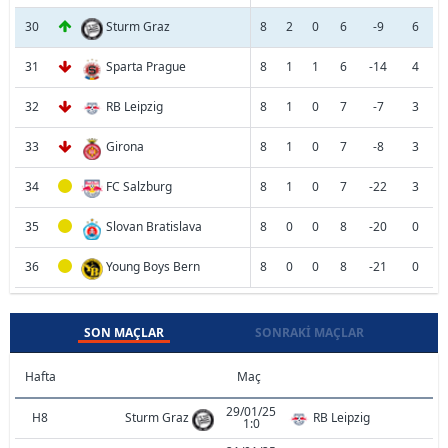
30
Sturm Graz
8
2
0
6
-9
6
31
Sparta Prague
8
1
1
6
-14
4
32
RB Leipzig
8
1
0
7
-7
3
33
Girona
8
1
0
7
-8
3
34
FC Salzburg
8
1
0
7
-22
3
35
Slovan Bratislava
8
0
0
8
-20
0
36
Young Boys Bern
8
0
0
8
-21
0
SON MAÇLAR
SONRAKI MAÇLAR
Hafta
Maç
29/01/25
H8
Sturm Graz
RB Leipzig
1:0