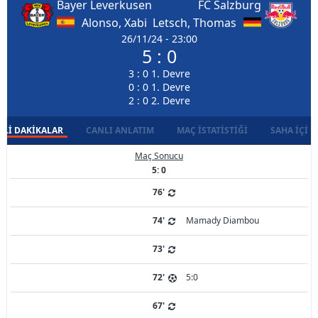
Bayer Leverkusen
FC Salzburg
Alonso, Xabi
Letsch, Thomas
26/11/24 - 23:00
5 : 0
3 : 0 1. Devre
0 : 0 1. Devre
2 : 0 2. Devre
LI DAKIKALAR
CANLI ANLATIM
MAÇ İSTATISTIĞI
SAHA İÇI D
Maç Sonucu
5: 0
76'
74'
Mamady Diambou
73'
72'
5:0
67'