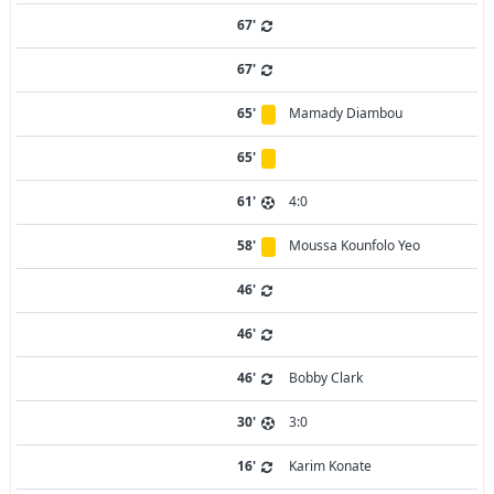
67'
67'
65'
Mamady Diambou
65'
61'
4:0
58'
Moussa Kounfolo Yeo
46'
46'
46'
Bobby Clark
30'
3:0
16'
Karim Konate