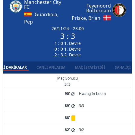
Manchester City
Feyenoord
FC
Rotterdam
Guardiola,
Priske, Brian
Pep
26/11/24 - 23:00
3 : 3
1 : 0 1. Devre
0 : 0 1. Devre
2 : 3 2. Devre
LI DAKIKALAR
CANLI ANLATIM
MAÇ İSTATISTIĞI
SAHA İÇI D
Maç Sonucu
3: 3
90'
Hwang In-beom
89'
3:3
88'
82'
3:2