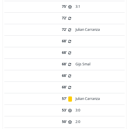
75'
3:1
72'
72'
Julian Carranza
68'
68'
68'
Gijs Smal
68'
68'
57'
Julian Carranza
53'
3:0
50'
2:0