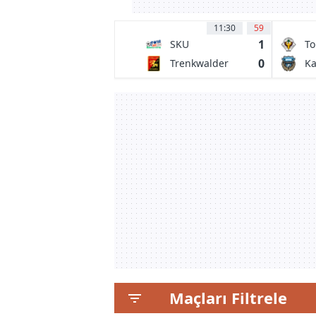
11:30
59
1
SKU
To
Amstetten
0
Trenkwalder
Ka
Admira
Fr
Maçları Filtrele