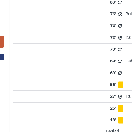
83'
76'
Buk
74'
72'
2:0
70'
69'
Gab
69'
56'
27'
1:0
26'
18'
Başladı