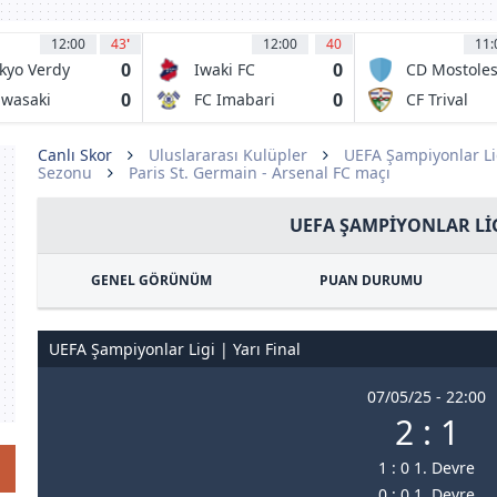
12:00
43
'
12:00
40
11:
0
0
kyo Verdy
Iwaki FC
CD Mostole
URJC
0
0
wasaki
FC Imabari
CF Trival
ontale
Valderas
Alcorcon
Canlı Skor
Uluslararası Kulüpler
UEFA Şampiyonlar Li
Sezonu
Paris St. Germain - Arsenal FC maçı
UEFA ŞAMPIYONLAR LIG
GENEL GÖRÜNÜM
PUAN DURUMU
UEFA Şampiyonlar Ligi | Yarı Final
07/05/25 - 22:00
2 : 1
1 : 0 1. Devre
0 : 0 1. Devre