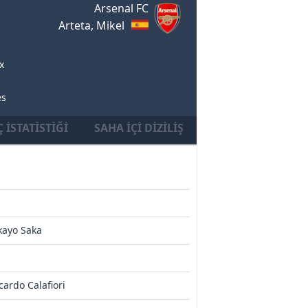
Arsenal FC
Arteta, Mikel
x
es
 İSTATISTIĞI
SAHA İÇI DIZILIŞ
kayo Saka
cardo Calafiori