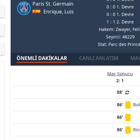
Paris St. Germain
0 : 0 1. Devre
Enrique, Luis
0 : 0 1. Devre
1 : 1 2. Devre
Hakem: Zwayer, Feli
Seyirci: 48229
Stat: Parc des Princ
ÖNEMLI DAKIKALAR
CANLI ANLATIM
MAÇ
Maç Sonucu
2: 1
88'
86'
Bu
86'
86'
Ric