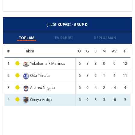
J. LIG KUPASI - GRUP D
TOPLAM
EV SAHIBI
DEPLASMAN
#
Takım
O
G
B
M
Av
P
1
Yokohama F Marinos
6
3
3
0
6
12
2
Oita Trinata
6
3
2
1
4
11
3
Albirex Niigata
6
0
4
2
-4
4
4
Omiya Ardija
6
0
3
3
-6
3