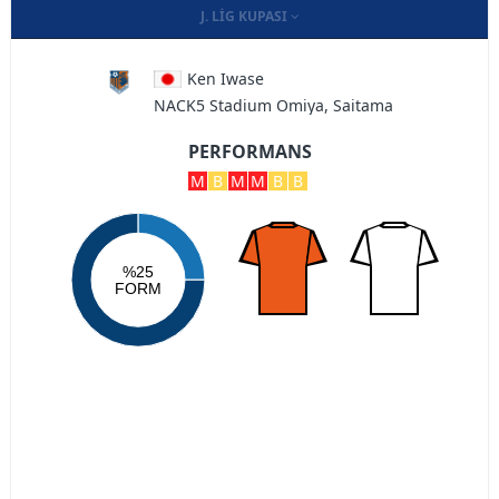
J. LIG KUPASI
Ken Iwase
NACK5 Stadium Omiya, Saitama
PERFORMANS
M
B
M
M
B
B
%25
FORM