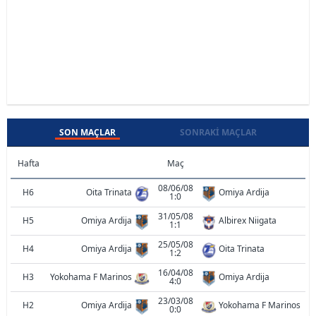
SON MAÇLAR
SONRAKI MAÇLAR
Hafta
Maç
08/06/08
H6
Oita Trinata
Omiya Ardija
1:0
31/05/08
H5
Omiya Ardija
Albirex Niigata
1:1
25/05/08
H4
Omiya Ardija
Oita Trinata
1:2
16/04/08
H3
Yokohama F Marinos
Omiya Ardija
4:0
23/03/08
H2
Omiya Ardija
Yokohama F Marinos
0:0