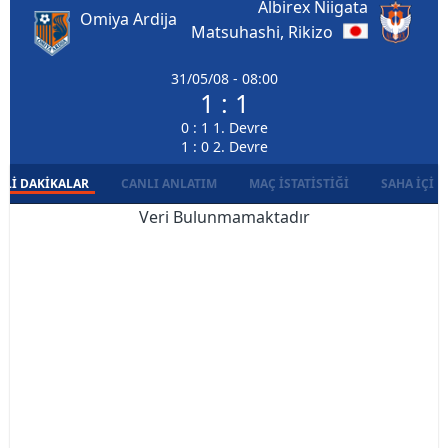
Albirex Niigata
Omiya Ardija
Matsuhashi, Rikizo
31/05/08 - 08:00
1 : 1
0 : 1 1. Devre
1 : 0 2. Devre
LI DAKIKALAR
CANLI ANLATIM
MAÇ İSTATISTIĞI
SAHA İÇI D
Veri Bulunmamaktadır