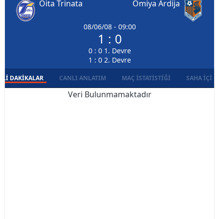
Oita Trinata
Omiya Ardija
08/06/08 - 09:00
1 : 0
0 : 0 1. Devre
1 : 0 2. Devre
LI DAKIKALAR
CANLI ANLATIM
MAÇ İSTATISTIĞI
SAHA İÇI D
Veri Bulunmamaktadır