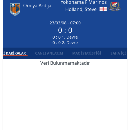
Yokohama F Marinos
Omiya Ardija
Holland, Steve
23/03/08 - 07:00
0 : 0
0 : 0 1. Devre
0 : 0 2. Devre
LI DAKIKALAR
CANLI ANLATIM
MAÇ İSTATISTIĞI
SAHA İÇI D
Veri Bulunmamaktadır