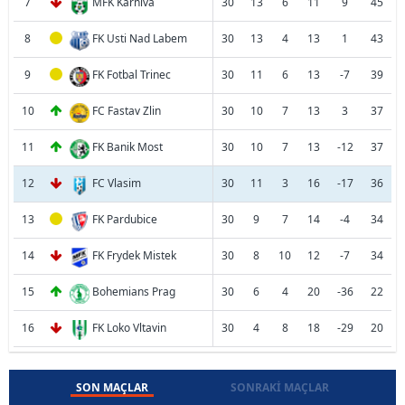
7
MFK Karniva
30
13
6
11
9
45
8
FK Usti Nad Labem
30
13
4
13
1
43
9
FK Fotbal Trinec
30
11
6
13
-7
39
10
FC Fastav Zlin
30
10
7
13
3
37
11
FK Banik Most
30
10
7
13
-12
37
12
FC Vlasim
30
11
3
16
-17
36
13
FK Pardubice
30
9
7
14
-4
34
14
FK Frydek Mistek
30
8
10
12
-7
34
15
Bohemians Prag
30
6
4
20
-36
22
16
FK Loko Vltavin
30
4
8
18
-29
20
SON MAÇLAR
SONRAKI MAÇLAR