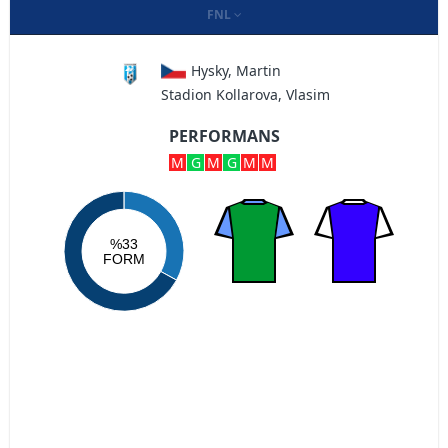
FNL
Hysky, Martin
Stadion Kollarova, Vlasim
PERFORMANS
M
G
M
G
M
M
%33
FORM