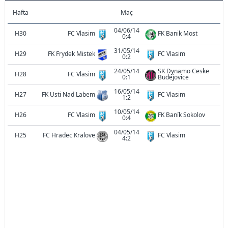
Hafta
Maç
04/06/14
H30
FC Vlasim
FK Banik Most
0:4
31/05/14
H29
FK Frydek Mistek
FC Vlasim
0:2
24/05/14
SK Dynamo Ceske
H28
FC Vlasim
0:1
Budejovice
16/05/14
H27
FK Usti Nad Labem
FC Vlasim
1:2
10/05/14
H26
FC Vlasim
FK Baník Sokolov
0:4
04/05/14
H25
FC Hradec Kralove
FC Vlasim
4:2