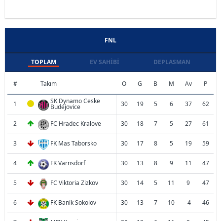
FNL
TOPLAM
EV SAHIBI
DEPLASMAN
#
Takım
O
G
B
M
Av
P
SK Dynamo Ceske
1
30
19
5
6
37
62
Budejovice
2
FC Hradec Kralove
30
18
7
5
27
61
3
FK Mas Taborsko
30
17
8
5
19
59
4
FK Varnsdorf
30
13
8
9
11
47
5
FC Viktoria Zizkov
30
14
5
11
9
47
6
FK Baník Sokolov
30
13
7
10
-4
46