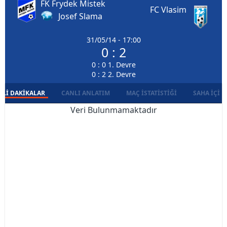
FK Frydek Mistek
FC Vlasim
Josef Slama
31/05/14 - 17:00
0 : 2
0 : 0 1. Devre
0 : 2 2. Devre
LI DAKIKALAR
CANLI ANLATIM
MAÇ İSTATISTIĞI
SAHA İÇI D
Veri Bulunmamaktadır