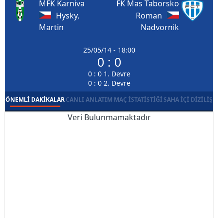
MFK Karniva
FK Mas Taborsko
Hysky,
Roman
Martin
Nadvornik
25/05/14 - 18:00
0 : 0
0 : 0 1. Devre
0 : 0 2. Devre
ÖNEMLI DAKIKALAR
CANLI ANLATIM
MAÇ İSTATISTIĞI
SAHA İÇI DIZILIŞ
Veri Bulunmamaktadır