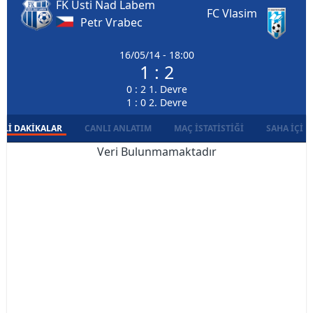
FK Usti Nad Labem
FC Vlasim
Petr Vrabec
16/05/14 - 18:00
1 : 2
0 : 2 1. Devre
1 : 0 2. Devre
LI DAKIKALAR
CANLI ANLATIM
MAÇ İSTATISTIĞI
SAHA İÇI D
Veri Bulunmamaktadır