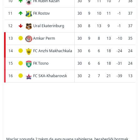
10
FK Rubin Kazan
30
9
11
10
7
38
11
FK Rostov
30
9
10
11
-1
37
12
Ural Ekaterinburg
30
8
13
9
-1
37
13
Amkar Perm
30
9
8
13
-10
35
14
FC Anzhi Makhachkala
30
6
6
18
-24
24
15
FK Tosno
30
6
6
18
-31
24
16
FC SKA-Khabarovsk
30
2
7
21
-39
13
Maçlar sonunda 2 takım da aynı puana sahiplerse, beraberliği bozmak