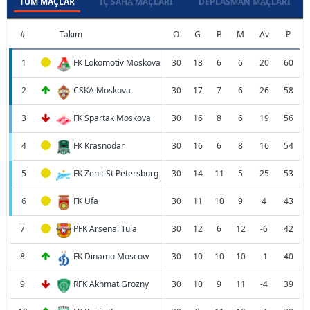
TÜM MAÇLAR
İÇ SAHA MAÇLARI
DEPLASMAN MAÇLARI
#
Takım
O
G
B
M
Av
P
1
FK Lokomotiv Moskova
30
18
6
6
20
60
2
CSKA Moskova
30
17
7
6
26
58
3
FK Spartak Moskova
30
16
8
6
19
56
4
FK Krasnodar
30
16
6
8
16
54
5
FK Zenit St Petersburg
30
14
11
5
25
53
6
FK Ufa
30
11
10
9
4
43
7
PFK Arsenal Tula
30
12
6
12
-6
42
8
FK Dinamo Moscow
30
10
10
10
-1
40
9
RFK Akhmat Grozny
30
10
9
11
-4
39