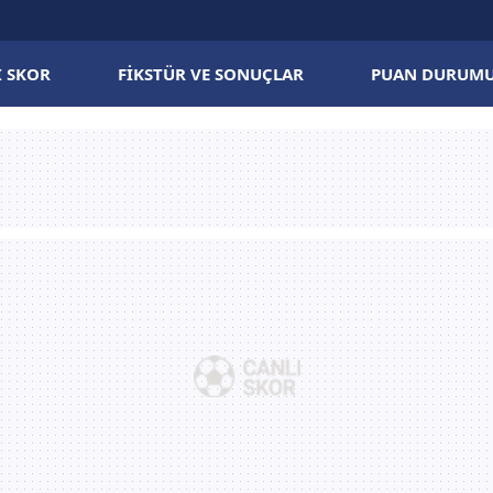
I SKOR
FIKSTÜR VE SONUÇLAR
PUAN DURUM