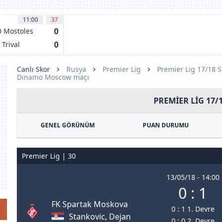
11:00
37
0
 Mostoles
JC
0
 Trival
lderas
corcon
Canlı Skor
Rusya
Premier Lig
Premier Lig 17/18 
Dinamo Moscow maçı
PREMIER LIG 17/
GENEL GÖRÜNÜM
PUAN DURUMU
Premier Lig | 30
13/05/18 - 14:00
0 : 1
FK Spartak Moskova
0 : 1 1. Devre
Stankovic, Dejan
0 : 0 2. Devre