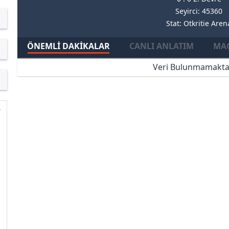
Seyirci: 45360
Stat: Otkritie Aren
ÖNEMLI DAKIKALAR
CANLI ANLATIM
MAÇ
Veri Bulunmamakta