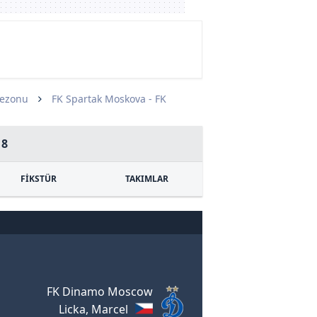
Sezonu
FK Spartak Moskova - FK
18
FİKSTÜR
TAKIMLAR
FK Dinamo Moscow
Licka, Marcel