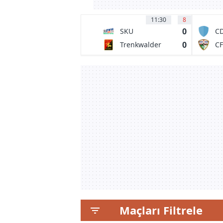
11:30
8
0
SKU
CD
Amstetten
UR
0
Trenkwalder
CF
Admira
Va
Al
Maçları Filtrele