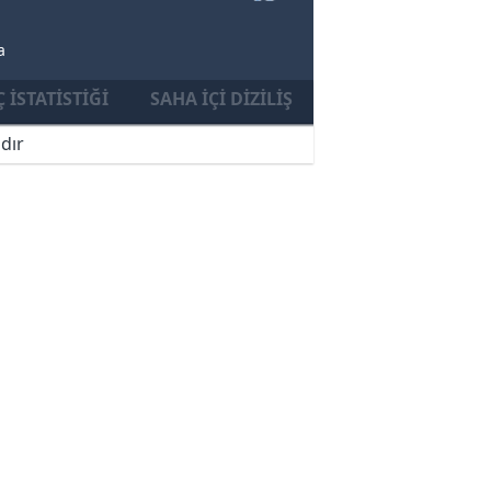
a
 İSTATISTIĞI
SAHA İÇI DIZILIŞ
dır