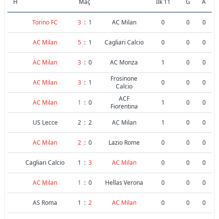
H
Maç
İlk 11
G
A
Torino FC
3
:
1
AC Milan
0
0
0
AC Milan
5
:
1
Cagliari Calcio
0
0
0
AC Milan
3
:
0
AC Monza
1
0
0
Frosinone
AC Milan
3
:
1
0
0
0
Calcio
ACF
AC Milan
1
:
0
1
0
0
Fiorentina
US Lecce
2
:
2
AC Milan
1
0
0
AC Milan
2
:
0
Lazio Rome
0
0
0
Cagliari Calcio
1
:
3
AC Milan
0
0
0
AC Milan
1
:
0
Hellas Verona
0
0
0
AS Roma
1
:
2
AC Milan
0
0
0