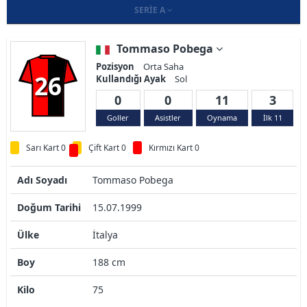
SERIE A
Tommaso Pobega
Pozisyon
Orta Saha
26
Kullandığı Ayak
Sol
0
0
11
3
Goller
Asistler
Oynama
İlk 11
Sarı Kart 0
Çift Kart 0
Kırmızı Kart 0
Adı Soyadı
Tommaso Pobega
Doğum Tarihi
15.07.1999
Ülke
İtalya
Boy
188 cm
Kilo
75