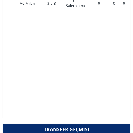
US
AC Milan
3
:
3
0
0
0
Salernitana
TRANSFER GEÇMIŞI