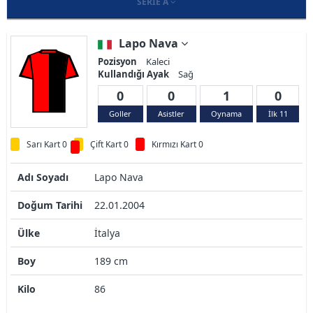
SERIE A
Lapo Nava
Pozisyon
Kaleci
Kullandığı Ayak
Sağ
0
0
1
0
Goller
Asistler
Oynama
İlk 11
Sarı Kart 0
Çift Kart 0
Kırmızı Kart 0
Adı Soyadı
Lapo Nava
Doğum Tarihi
22.01.2004
Ülke
İtalya
Boy
189 cm
Kilo
86