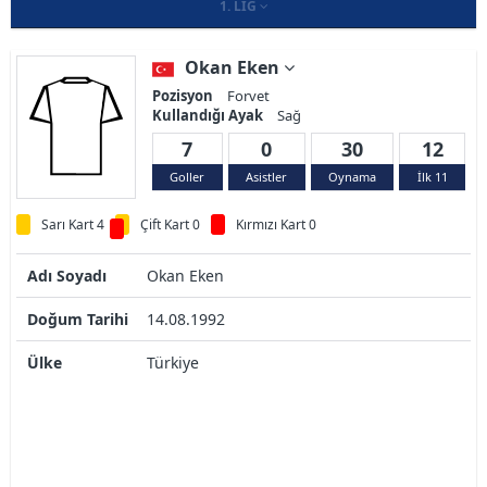
1. LIG
Okan Eken
Pozisyon
Forvet
Kullandığı Ayak
Sağ
7
0
30
12
Goller
Asistler
Oynama
İlk 11
Sarı Kart 4
Çift Kart 0
Kırmızı Kart 0
Adı Soyadı
Okan Eken
Doğum Tarihi
14.08.1992
Ülke
Türkiye