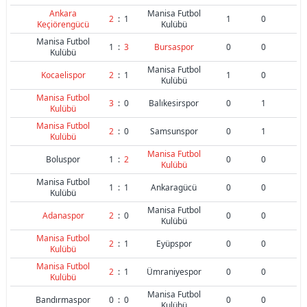
Ankara
Manisa Futbol
2
:
1
1
0
Keçiörengücü
Kulübü
Manisa Futbol
1
:
3
Bursaspor
0
0
Kulübü
Manisa Futbol
Kocaelispor
2
:
1
1
0
Kulübü
Manisa Futbol
3
:
0
Balıkesirspor
0
1
Kulübü
Manisa Futbol
2
:
0
Samsunspor
0
1
Kulübü
Manisa Futbol
Boluspor
1
:
2
0
0
Kulübü
Manisa Futbol
1
:
1
Ankaragücü
0
0
Kulübü
Manisa Futbol
Adanaspor
2
:
0
0
0
Kulübü
Manisa Futbol
2
:
1
Eyüpspor
0
0
Kulübü
Manisa Futbol
2
:
1
Ümraniyespor
0
0
Kulübü
Manisa Futbol
Bandırmaspor
0
:
0
0
0
Kulübü