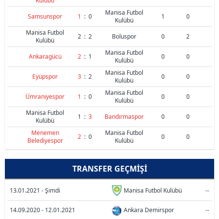
Kulübü
Manisa Futbol
Samsunspor
1
:
0
1
0
Kulübü
Manisa Futbol
2
:
2
Boluspor
0
2
Kulübü
Manisa Futbol
Ankaragücü
2
:
1
0
0
Kulübü
Manisa Futbol
Eyüpspor
3
:
2
0
0
Kulübü
Manisa Futbol
Ümraniyespor
1
:
0
0
0
Kulübü
Manisa Futbol
1
:
3
Bandırmaspor
0
0
Kulübü
Menemen
Manisa Futbol
2
:
0
0
0
Belediyespor
Kulübü
TRANSFER GEÇMIŞI
13.01.2021 - Şimdi
Manisa Futbol Kulübü
--
14.09.2020 - 12.01.2021
Ankara Demirspor
--