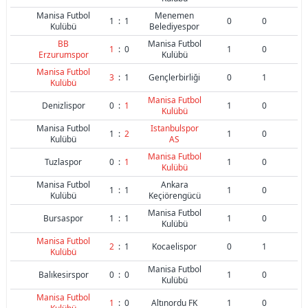
Manisa Futbol
Menemen
1
:
1
0
0
Kulübü
Belediyespor
BB
Manisa Futbol
1
:
0
1
0
Erzurumspor
Kulübü
Manisa Futbol
3
:
1
Gençlerbirliği
0
1
Kulübü
Manisa Futbol
Denizlispor
0
:
1
1
0
Kulübü
Manisa Futbol
Istanbulspor
1
:
2
1
0
Kulübü
AS
Manisa Futbol
Tuzlaspor
0
:
1
1
0
Kulübü
Manisa Futbol
Ankara
1
:
1
1
0
Kulübü
Keçiörengücü
Manisa Futbol
Bursaspor
1
:
1
1
0
Kulübü
Manisa Futbol
2
:
1
Kocaelispor
0
1
Kulübü
Manisa Futbol
Balıkesirspor
0
:
0
1
0
Kulübü
Manisa Futbol
1
:
0
Altınordu FK
1
0