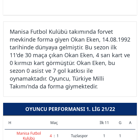
Manisa Futbol Kulübü takımında forvet
mevkinde forma giyen Okan Eken, 14.08.1992
tarihinde dünyaya gelmiştir. Bu sezon ilk
11'de 30 maça çıkan Okan Eken, 4 sarı kart ve
0 kırmızı kart görmüştür. Okan Eken, bu
sezon 0 asist ve 7 gol katkısı ile
oynamaktadır. Oyuncu, Türkiye Milli
Takımı'nda da forma giymektedir.
OYUNCU PERFORMANSI 1. LIG 21/22
H
Maç
İlk 11
G
A
Manisa Futbol
4
:
1
Tuzlaspor
1
1
Kulübü