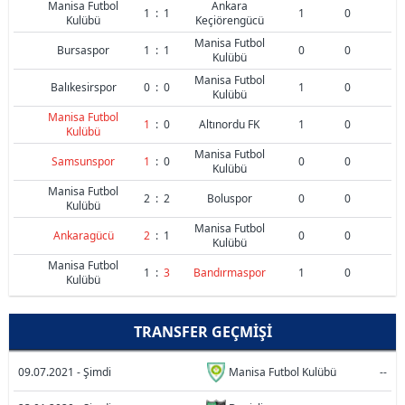
Manisa Futbol
Ankara
1
:
1
1
0
Kulübü
Keçiörengücü
Manisa Futbol
Bursaspor
1
:
1
0
0
Kulübü
Manisa Futbol
Balıkesirspor
0
:
0
1
0
Kulübü
Manisa Futbol
1
:
0
Altınordu FK
1
0
Kulübü
Manisa Futbol
Samsunspor
1
:
0
0
0
Kulübü
Manisa Futbol
2
:
2
Boluspor
0
0
Kulübü
Manisa Futbol
Ankaragücü
2
:
1
0
0
Kulübü
Manisa Futbol
1
:
3
Bandırmaspor
1
0
Kulübü
TRANSFER GEÇMIŞI
09.07.2021 - Şimdi
Manisa Futbol Kulübü
--