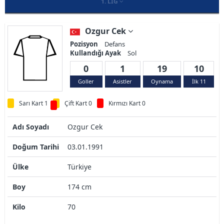
1. LIG
Ozgur Cek
Pozisyon
Defans
Kullandığı Ayak
Sol
0
1
19
10
Goller
Asistler
Oynama
İlk 11
Sarı Kart 1
Çift Kart 0
Kırmızı Kart 0
Adı Soyadı
Ozgur Cek
Doğum Tarihi
03.01.1991
Ülke
Türkiye
Boy
174 cm
Kilo
70