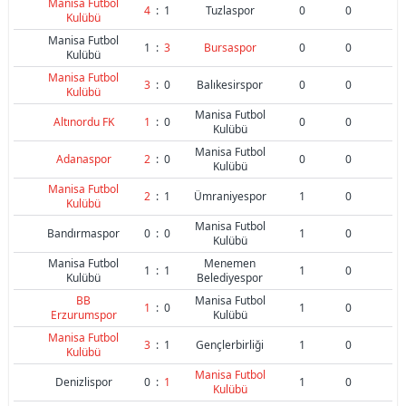
Manisa Futbol
4
:
1
Tuzlaspor
0
0
Kulübü
Manisa Futbol
1
:
3
Bursaspor
0
0
Kulübü
Manisa Futbol
3
:
0
Balıkesirspor
0
0
Kulübü
Manisa Futbol
Altınordu FK
1
:
0
0
0
Kulübü
Manisa Futbol
Adanaspor
2
:
0
0
0
Kulübü
Manisa Futbol
2
:
1
Ümraniyespor
1
0
Kulübü
Manisa Futbol
Bandırmaspor
0
:
0
1
0
Kulübü
Manisa Futbol
Menemen
1
:
1
1
0
Kulübü
Belediyespor
BB
Manisa Futbol
1
:
0
1
0
Erzurumspor
Kulübü
Manisa Futbol
3
:
1
Gençlerbirliği
1
0
Kulübü
Manisa Futbol
Denizlispor
0
:
1
1
0
Kulübü