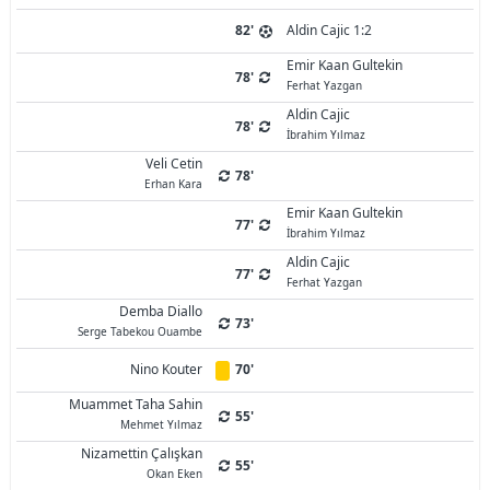
82'
Aldin Cajic 1:2
Emir Kaan Gultekin
78'
Ferhat Yazgan
Aldin Cajic
78'
İbrahim Yılmaz
Veli Cetin
78'
Erhan Kara
Emir Kaan Gultekin
77'
İbrahim Yılmaz
Aldin Cajic
77'
Ferhat Yazgan
‪Demba Diallo
73'
Serge Tabekou Ouambe
Nino Kouter
70'
Muammet Taha Sahin
55'
Mehmet Yılmaz
Nizamettin Çalışkan
55'
Okan Eken