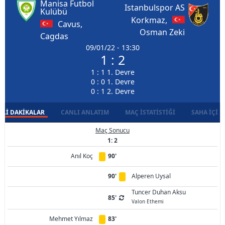
Manisa Futbol
Istanbulspor AS
Kulübü
Korkmaz,
Cavus,
Osman Zeki
Cagdas
09/01/22 - 13:30
1 : 2
1 : 1 1. Devre
0 : 0 1. Devre
0 : 1 2. Devre
LI DAKIKALAR
CANLI ANLATIM
MAÇ İSTATISTIĞI
SAHA İÇI D
Maç Sonucu
1: 2
Anıl Koç
90'
90'
Alperen Uysal
Tuncer Duhan Aksu
85'
Valon Ethemi
Mehmet Yılmaz
83'