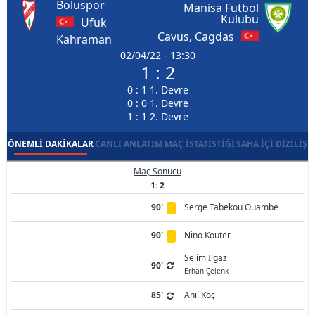
Boluspor
Manisa Futbol
Kulübü
Ufuk
Cavus, Cagdas
Kahraman
02/04/22 - 13:30
1 : 2
0 : 1 1. Devre
0 : 0 1. Devre
1 : 1 2. Devre
ÖNEMLI DAKIKALAR
CANLI ANLATIM
MAÇ İSTATISTIĞI
SAHA İÇI DIZILIŞ
Maç Sonucu
1: 2
90'
Serge Tabekou Ouambe
90'
Nino Kouter
Selim Ilgaz
90'
Erhan Çelenk
85'
Anıl Koç