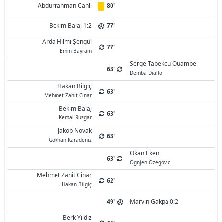
Abdurrahman Canli
80'
Bekim Balaj 1:2
77'
Arda Hilmi Şengül
77'
Emin Bayram
Serge Tabekou Ouambe
63'
‪Demba Diallo
Hakan Bilgiç
63'
Mehmet Zahit Cinar
Bekim Balaj
63'
Kemal Ruzgar
Jakob Novak
63'
Gökhan Karadeniz
Okan Eken
63'
Ognjen Ozegovic
Mehmet Zahit Cinar
62'
Hakan Bilgiç
49'
Marvin Gakpa 0:2
Berk Yıldız