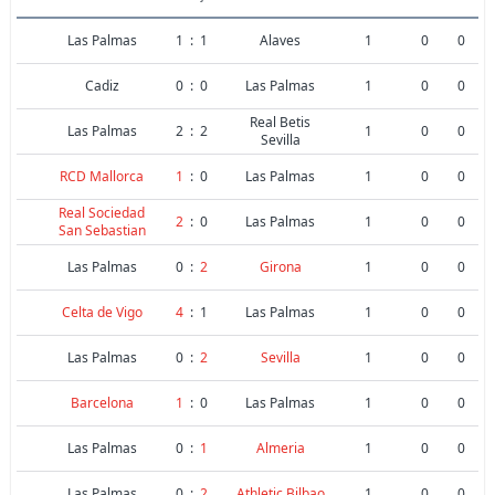
Las Palmas
1
:
1
Alaves
1
0
0
Cadiz
0
:
0
Las Palmas
1
0
0
Real Betis
Las Palmas
2
:
2
1
0
0
Sevilla
RCD Mallorca
1
:
0
Las Palmas
1
0
0
Real Sociedad
2
:
0
Las Palmas
1
0
0
San Sebastian
Las Palmas
0
:
2
Girona
1
0
0
Celta de Vigo
4
:
1
Las Palmas
1
0
0
Las Palmas
0
:
2
Sevilla
1
0
0
Barcelona
1
:
0
Las Palmas
1
0
0
Las Palmas
0
:
1
Almeria
1
0
0
Las Palmas
0
:
2
Athletic Bilbao
1
0
0