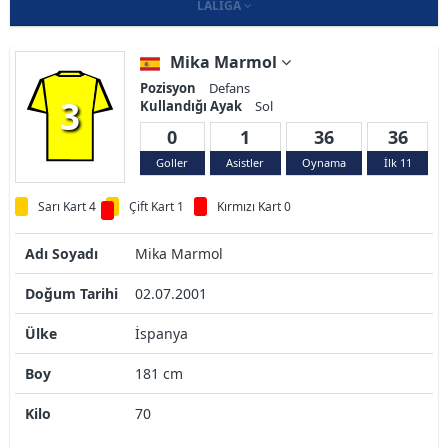
LALIGA
Mika Marmol
Pozisyon
Defans
3
Kullandığı Ayak
Sol
0
1
36
36
Goller
Asistler
Oynama
İlk 11
Sarı Kart 4
Çift Kart 1
Kırmızı Kart 0
Adı Soyadı
Mika Marmol
Doğum Tarihi
02.07.2001
Ülke
İspanya
Boy
181 cm
Kilo
70