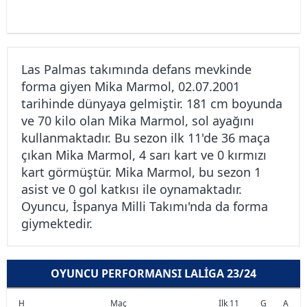
Las Palmas takımında defans mevkinde
forma giyen Mika Marmol, 02.07.2001
tarihinde dünyaya gelmiştir. 181 cm boyunda
ve 70 kilo olan Mika Marmol, sol ayağını
kullanmaktadır. Bu sezon ilk 11'de 36 maça
çıkan Mika Marmol, 4 sarı kart ve 0 kırmızı
kart görmüştür. Mika Marmol, bu sezon 1
asist ve 0 gol katkısı ile oynamaktadır.
Oyuncu, İspanya Milli Takımı'nda da forma
giymektedir.
OYUNCU PERFORMANSI LALIGA 23/24
H
Maç
İlk 11
G
A