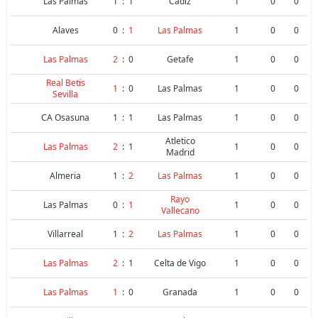
Las Palmas
1
:
1
Cadiz
1
0
0
Alaves
0
:
1
Las Palmas
1
0
0
Las Palmas
2
:
0
Getafe
1
0
0
Real Betis
1
:
0
Las Palmas
1
0
0
Sevilla
CA Osasuna
1
:
1
Las Palmas
1
0
0
Atletico
Las Palmas
2
:
1
1
0
0
Madrid
Almeria
1
:
2
Las Palmas
1
0
0
Rayo
Las Palmas
0
:
1
1
0
0
Vallecano
Villarreal
1
:
2
Las Palmas
1
0
0
Las Palmas
2
:
1
Celta de Vigo
1
0
0
Las Palmas
1
:
0
Granada
1
0
0