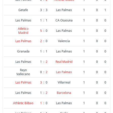
Getafe
3
:
3
Las Palmas
1
0
1
Las Palmas
1
:
1
CA Osasuna
1
0
0
Atletico
5
:
0
Las Palmas
1
0
0
Madrid
Las Palmas
2
:
0
Valencia
1
0
0
Granada
1
:
1
Las Palmas
1
0
0
Las Palmas
1
:
2
Real Madrid
1
0
0
Rayo
0
:
2
Las Palmas
1
0
0
Vallecano
Las Palmas
3
:
0
Villarreal
1
0
0
Las Palmas
1
:
2
Barcelona
1
0
0
Athletic Bilbao
1
:
0
Las Palmas
1
0
0