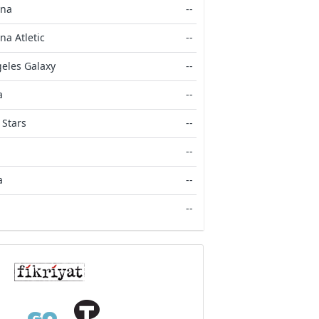
ona
--
na Atletic
--
eles Galaxy
--
a
--
 Stars
--
--
a
--
--