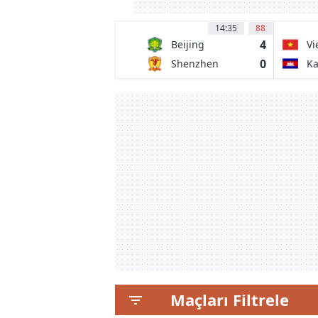
14:35
88
4
Beijing
Vi
Guoan
0
Shenzhen
K
Peng City
Maçları Filtrele