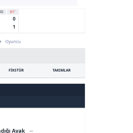
00
61
'
0
1
Oyuncu
FİKSTÜR
TAKIMLAR
ndığı Ayak
--