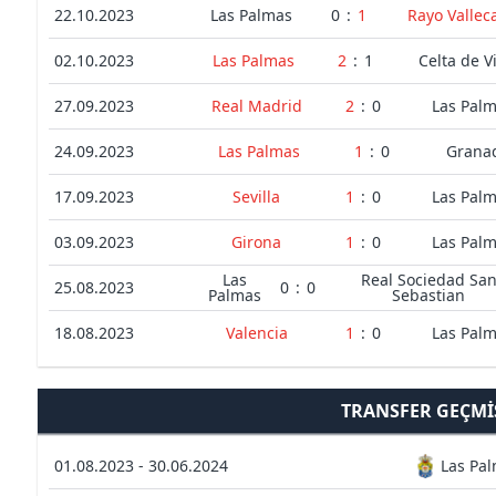
22.10.2023
Las Palmas
0
:
1
Rayo Vallec
02.10.2023
Las Palmas
2
:
1
Celta de V
27.09.2023
Real Madrid
2
:
0
Las Pal
24.09.2023
Las Palmas
1
:
0
Grana
17.09.2023
Sevilla
1
:
0
Las Pal
03.09.2023
Girona
1
:
0
Las Pal
Las
Real Sociedad Sa
25.08.2023
0
:
0
Palmas
Sebastian
18.08.2023
Valencia
1
:
0
Las Pal
TRANSFER GEÇMI
01.08.2023 - 30.06.2024
Las Pa