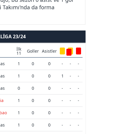
li Takımı'nda da forma
IGA 23/24
İlk
Goller
Asistler
11
mas
1
0
0
-
-
-
mas
1
0
0
1
-
-
mas
0
0
0
-
-
-
ia
1
0
0
-
-
-
lbao
1
0
0
-
-
-
mas
1
0
0
-
-
-