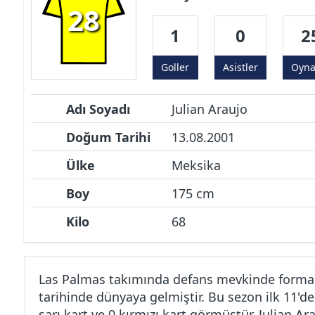
28
1
0
2
Goller
Asistler
Oyn
Adı Soyadı
Julian Araujo
Doğum Tarihi
13.08.2001
Ülke
Meksika
Boy
175 cm
Kilo
68
Las Palmas takımında defans mevkinde forma g
tarihinde dünyaya gelmiştir. Bu sezon ilk 11'de
sarı kart ve 0 kırmızı kart görmüştür. Julian Ar