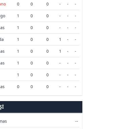
ano
0
0
0
-
-
-
igo
1
0
0
-
-
-
mas
1
0
0
-
-
-
da
1
0
0
1
-
-
mas
1
0
0
1
-
-
mas
1
0
0
-
-
-
n
1
0
0
-
-
-
mas
0
0
0
-
-
-
ŞI
lmas
--