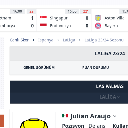
16:00
22
16:00
22
'
15:
1
0
etnam
Singapur
Aston Villa
0
0
amboçya
Endonezya
Bayern
Münih
Canlı Skor
İspanya
LaLiga
LaLiga 23/24 Sezonu
LALIGA 23/24
GENEL GÖRÜNÜM
PUAN DURUMU
LAS PALMAS
LALIGA
Julian Araujo
Pozisyon
Defans
Kulla