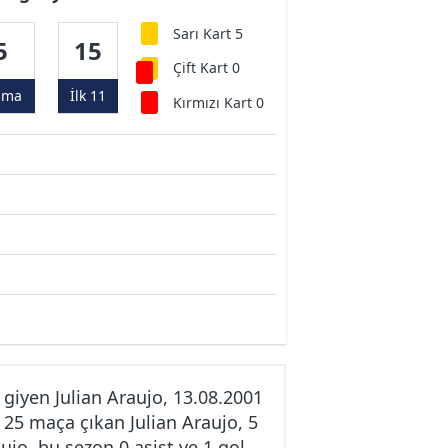
Sarı Kart 5
5
15
Çift Kart 0
ama
İlk 11
Kırmızı Kart 0
iyen Julian Araujo, 13.08.2001
 25 maça çıkan Julian Araujo, 5
aujo, bu sezon 0 asist ve 1 gol