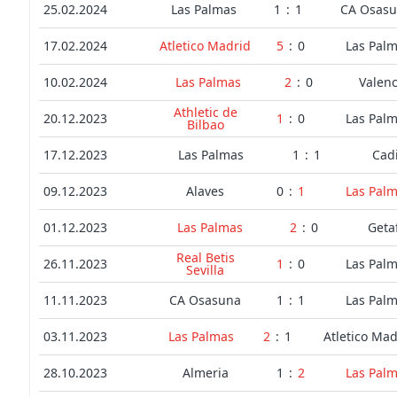
25.02.2024
Las Palmas
1
:
1
CA Osas
17.02.2024
Atletico Madrid
5
:
0
Las Pal
10.02.2024
Las Palmas
2
:
0
Valenc
Athletic de
20.12.2023
1
:
0
Las Pal
Bilbao
17.12.2023
Las Palmas
1
:
1
Cad
09.12.2023
Alaves
0
:
1
Las Pal
01.12.2023
Las Palmas
2
:
0
Geta
Real Betis
26.11.2023
1
:
0
Las Pal
Sevilla
11.11.2023
CA Osasuna
1
:
1
Las Pal
03.11.2023
Las Palmas
2
:
1
Atletico Mad
28.10.2023
Almeria
1
:
2
Las Pal