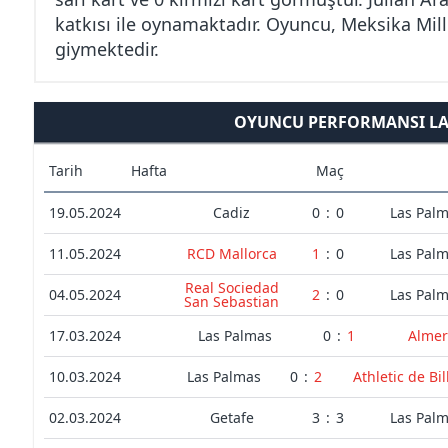
katkısı ile oynamaktadır. Oyuncu, Meksika Mil
giymektedir.
OYUNCU PERFORMANSI LAL
Tarih
Hafta
Maç
19.05.2024
Cadiz
0
:
0
Las Pal
11.05.2024
RCD Mallorca
1
:
0
Las Pal
Real Sociedad
04.05.2024
2
:
0
Las Pal
San Sebastian
17.03.2024
Las Palmas
0
:
1
Almer
10.03.2024
Las Palmas
0
:
2
Athletic de Bi
02.03.2024
Getafe
3
:
3
Las Pal