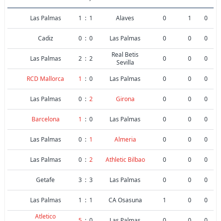
Las Palmas
1
:
1
Alaves
0
1
0
Cadiz
0
:
0
Las Palmas
0
0
0
Real Betis
Las Palmas
2
:
2
0
0
0
Sevilla
RCD Mallorca
1
:
0
Las Palmas
0
0
0
Las Palmas
0
:
2
Girona
0
0
0
Barcelona
1
:
0
Las Palmas
0
0
0
Las Palmas
0
:
1
Almeria
0
0
0
Las Palmas
0
:
2
Athletic Bilbao
0
0
0
Getafe
3
:
3
Las Palmas
0
0
0
Las Palmas
1
:
1
CA Osasuna
1
0
0
Atletico
5
:
0
Las Palmas
0
0
0