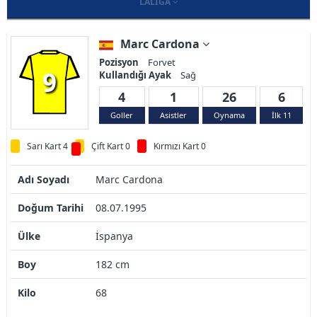
LALIGA
Marc Cardona
Pozisyon
Forvet
9
Kullandığı Ayak
Sağ
4
1
26
6
Goller
Asistler
Oynama
İlk 11
Sarı Kart 4
Çift Kart 0
Kırmızı Kart 0
Adı Soyadı
Marc Cardona
Doğum Tarihi
08.07.1995
Ülke
İspanya
Boy
182 cm
Kilo
68