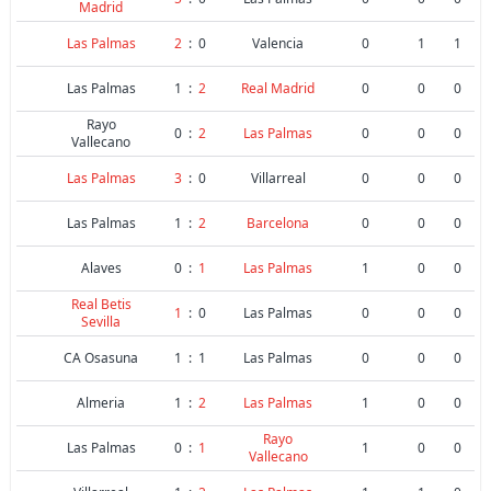
Madrid
Las Palmas
2
:
0
Valencia
0
1
1
Las Palmas
1
:
2
Real Madrid
0
0
0
Rayo
0
:
2
Las Palmas
0
0
0
Vallecano
Las Palmas
3
:
0
Villarreal
0
0
0
Las Palmas
1
:
2
Barcelona
0
0
0
Alaves
0
:
1
Las Palmas
1
0
0
Real Betis
1
:
0
Las Palmas
0
0
0
Sevilla
CA Osasuna
1
:
1
Las Palmas
0
0
0
Almeria
1
:
2
Las Palmas
1
0
0
Rayo
Las Palmas
0
:
1
1
0
0
Vallecano