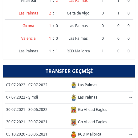
Villarreal
1
:
2
Las Palmas
1
1
0
Las Palmas
2
:
1
Celta de Vigo
0
1
0
Girona
1
:
0
Las Palmas
0
0
0
Valencia
1
:
0
Las Palmas
0
0
0
Las Palmas
1
:
1
RCD Mallorca
1
0
0
TRANSFER GEÇMIŞI
07.07.2022 - 07.07.2022
Las Palmas
--
07.07.2022 - Şimdi
Las Palmas
--
30.07.2021 - 30.06.2022
Go Ahead Eagles
--
30.07.2021 - 30.07.2021
Go Ahead Eagles
--
05.10.2020 - 30.06.2021
RCD Mallorca
--